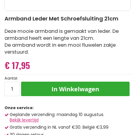
Ga
Armband Leder Met Schroefsluiting 21cm
naar
het
begin
Deze mooie armband is gemaakt van leder. De
van
armband heeft een lengte van 21cm.
de
De armband wordt in een mooi fluwelen zakje
afbeeldingen-
verstuurd.
gallerij
€ 17,95
Aantal:
In Winkelwagen
Onze service:
Geplande verzending: maandag 10 augustus.
Bekijk levertijd
Gratis verzending in NL vanaf €30. België €3,99
30 dagen retour