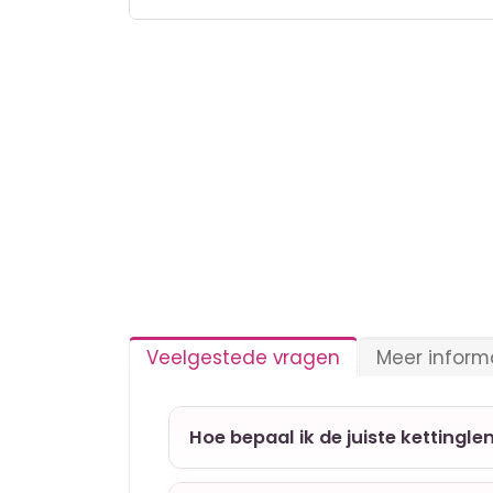
Ga
naar
het
begin
van
de
afbeeldingen-
gallerij
Veelgestede vragen
Meer inform
Hoe bepaal ik de juiste kettingle