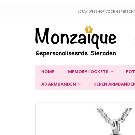
Ga
JOUW WEBSHOP VOOR GEPERSONALIS
naar
de
inhoud
HOME
MEMORY LOCKETS
FOT
AS ARMBANDEN
HEREN ARMBANDE
Ga
naar
het
einde
van
de