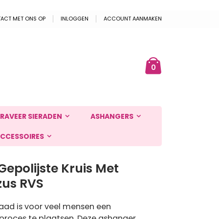
ACT MET ONS OP
INLOGGEN
ACCOUNT AANMAKEN
Cart
ek
producten
0
RAVEER SIERADEN
ASHANGERS
CCESSOIRES
epolijste Kruis Met
zus RVS
aad is voor veel mensen een
proces te plaatsen. Deze ashanger