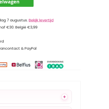
kelwagen
dag 7 augustus.
Bekijk levertijd
naf €30. België €3,99
erd
 Bancontact & PayPal