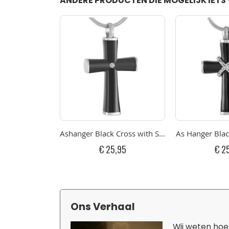
ANDERE PRODUCTEN DIE MOGELIJK IETS 
Ashanger Black Cross with Strass Stone RVS Kru
As Hanger Blac
€ 25,95
€ 2
Ons Verhaal
Wij weten hoe 