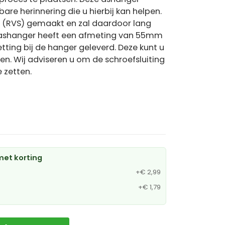
tbare herinnering die u hierbij kan helpen.
l (RVS) gemaakt en zal daardoor lang
De ashanger heeft een afmeting van 55mm
tting bij de hanger geleverd. Deze kunt u
len. Wij adviseren u om de schroefsluiting
e zetten.
et korting
+
€ 2,99
+
€ 1,79