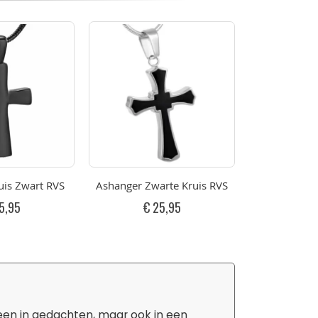
uis Zwart RVS
Ashanger Zwarte Kruis RVS
Ashanger Gepo
5,95
€ 25,95
€ 
leen in gedachten, maar ook in een