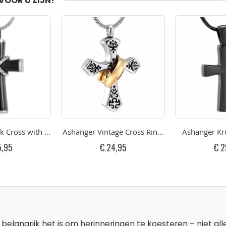
VOOR U ZIJN!
is
k Cross with Strass RVS
Ashanger Vintage Cross Ring RVS Goudkleurig
Ashanger Kr
5,95
€ 24,95
€ 2
belangrijk het is om herinneringen te koesteren – niet al