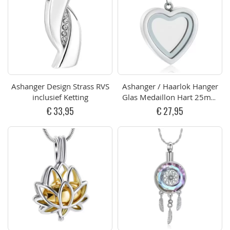
Ashanger Design Strass RVS
Ashanger / Haarlok Hanger
inclusief Ketting
Glas Medaillon Hart 25mm
RVS
€ 33,95
€ 27,95