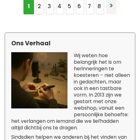
Pagina
>
U lees momenteel pagina
1
Pagina
Pagina
Pagina
Pagina
Pagina
Pagina
Pagina
2
3
4
5
6
7
8
Ons Verhaal
Wij weten hoe
belangrijk het is om
herinneringen te
koesteren – niet alleen
in gedachten, maar
ook in een tastbare
vorm. In 2013 zijn we
gestart met onze
webshop, vanuit een
persoonlijke behoefte:
het verlangen om iemand die we liefhadden
altijd dichtbij ons te dragen.
Sindsdien helpen we anderen bij het vinden van