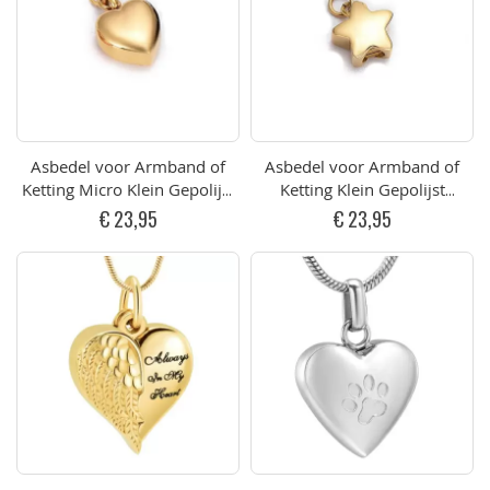
Asbedel voor Armband of
Asbedel voor Armband of
Ketting Micro Klein Gepolijst
Ketting Klein Gepolijst
Hartje RVS Goudkleurig
Sterretje RVS Goudkleurig
€ 23,95
€ 23,95