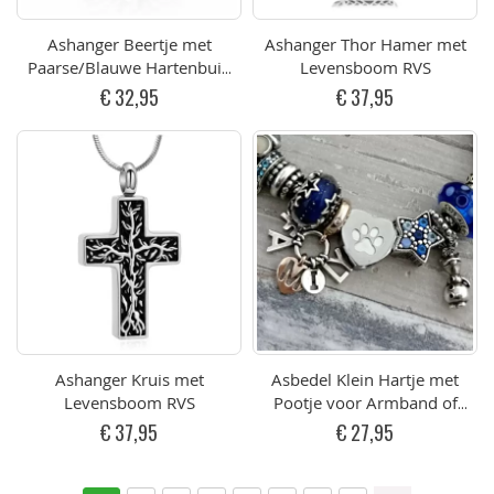
Ashanger Beertje met
Ashanger Thor Hamer met
Paarse/Blauwe Hartenbuik
Levensboom RVS
RVS
€ 32,95
€ 37,95
Ashanger Kruis met
Asbedel Klein Hartje met
Levensboom RVS
Pootje voor Armband of
Ketting RVS graveerbaar
€ 37,95
€ 27,95
Pagina