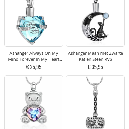
Ashanger Always On My
Ashanger Maan met Zwarte
Mind Forever In My Heart
Kat en Steen RVS
Blauw RVS
€ 25,95
€ 35,95