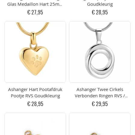
Glas Medaillon Hart 25mm
Goudkleurig
RVS Goudkleurig
€ 27,95
€ 28,95
Ashanger Hart Pootafdruk
Ashanger Twee Cirkels
Pootje RVS Goudkleurig
Verbonden Ringen RVS /
Circle of Life
€ 28,95
€ 29,95