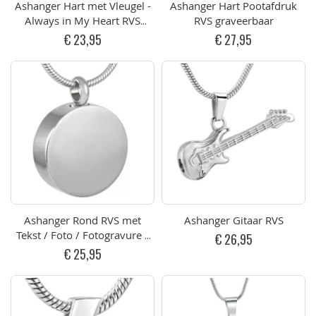
Ashanger Hart met Vleugel -
Ashanger Hart Pootafdruk
Always in My Heart RVS
RVS graveerbaar
Goudkleurig
€ 23,95
€ 27,95
Ashanger Rond RVS met
Ashanger Gitaar RVS
Tekst / Foto / Fotogravure /
€ 26,95
Vingerafdruk
€ 25,95