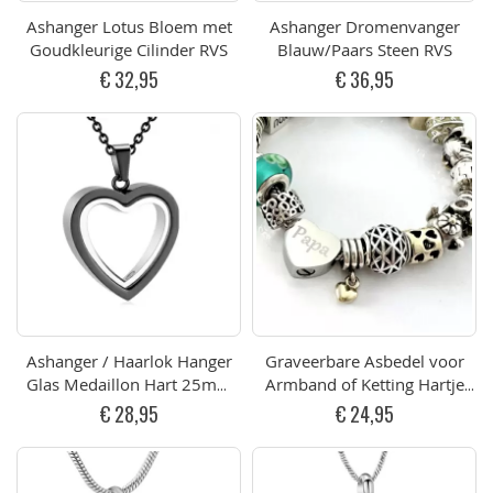
Ashanger Lotus Bloem met
Ashanger Dromenvanger
Goudkleurige Cilinder RVS
Blauw/Paars Steen RVS
€ 32,95
€ 36,95
Ashanger / Haarlok Hanger
Graveerbare Asbedel voor
Glas Medaillon Hart 25mm
Armband of Ketting Hartje
Zwart RVS
14mm RVS
€ 28,95
€ 24,95