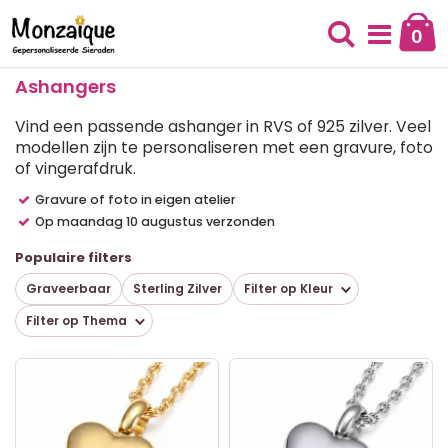
Ga
naar
0
Cart
de
Zoek
inhoud
Ashangers
Vind een passende ashanger in RVS of 925 zilver. Veel
modellen zijn te personaliseren met een gravure, foto
of vingerafdruk.
Gravure of foto in eigen atelier
Op maandag 10 augustus verzonden
Populaire filters
Graveerbaar
Sterling Zilver
Filter op Kleur
Filter op Thema
T
al