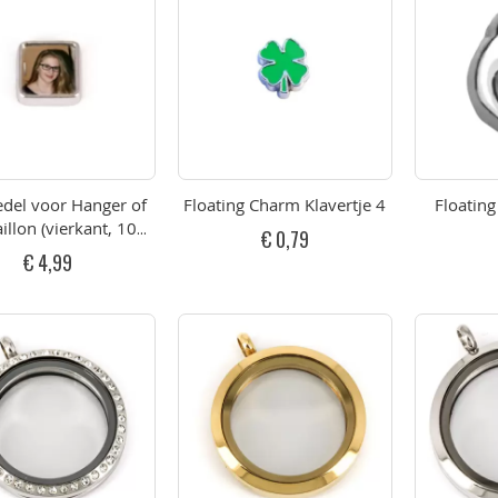
del voor Hanger of
Floating Charm Klavertje 4
Floatin
llon (vierkant, 10
€ 0,79
mm)
€ 4,99