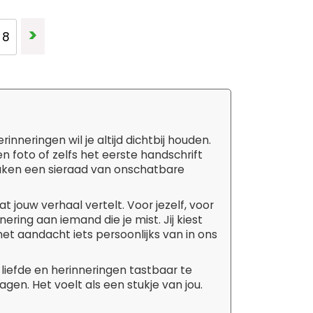
Pagina
>
ina
gina
Pagina
8
eringen wil je altijd dichtbij houden.
 foto of zelfs het eerste handschrift
s maken een sieraad van onschatbare
t jouw verhaal vertelt. Voor jezelf, voor
ering aan iemand die je mist. Jij kiest
et aandacht iets persoonlijks van in ons
liefde en herinneringen tastbaar te
gen. Het voelt als een stukje van jou.