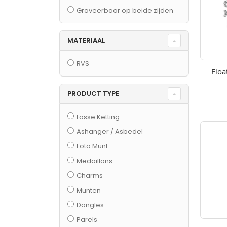
Graveerbaar op beide zijden
MATERIAAL
RVS
Floa
PRODUCT TYPE
Losse Ketting
Ashanger / Asbedel
Foto Munt
Medaillons
Charms
Munten
Dangles
Parels