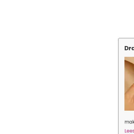
Dra
make
Lees