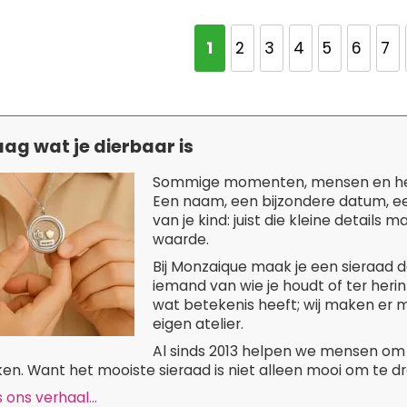
Pagina
U lees momenteel pag
1
Pagina
Pagina
Pagina
Pagina
Pagina
Pa
2
3
4
5
6
7
ag wat je dierbaar is
Sommige momenten, mensen en herinn
Een naam, een bijzondere datum, een
van je kind: juist die kleine detail
waarde.
Bij Monzaique maak je een sieraad da
iemand van wie je houdt of ter herinn
wat betekenis heeft; wij maken er m
eigen atelier.
Al sinds 2013 helpen we mensen om 
n. Want het mooiste sieraad is niet alleen mooi om te dra
 ons verhaal...