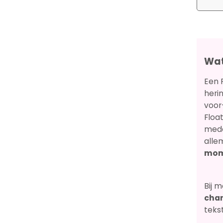
Wat
Een 
heri
voor
Float
meda
alle
mom
Bij 
cha
teks