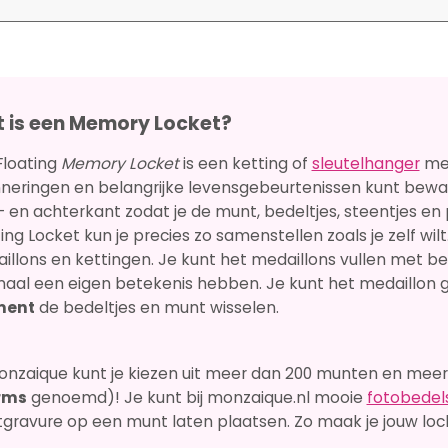
 is een Memory Locket?
Floating
Memory Locket
is een ketting of
sleutelhanger
met
nneringen en belangrijke levensgebeurtenissen kunt bewa
- en achterkant zodat je de munt, bedeltjes, steentjes en 
ing Locket kun je precies zo samenstellen zoals je zelf wilt.
illons en kettingen. Je kunt het medaillons vullen met be
maal een eigen betekenis hebben. Je kunt het medaillon 
ent
de bedeltjes en munt wisselen.
monzaique kunt je kiezen uit meer dan 200 munten en mee
rms
genoemd)! Je kunt bij monzaique.nl mooie
fotobedel
tgravure op een munt laten plaatsen. Zo maak je jouw loc