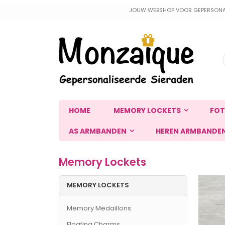
Ga
JOUW WEBSHOP VOOR GEPERSONALIS
naar
de
inhoud
HOME
MEMORY LOCKETS
FOT
AS ARMBANDEN
HEREN ARMBANDE
Memory Lockets
MEMORY LOCKETS
Memory Medaillons
Floating Charms