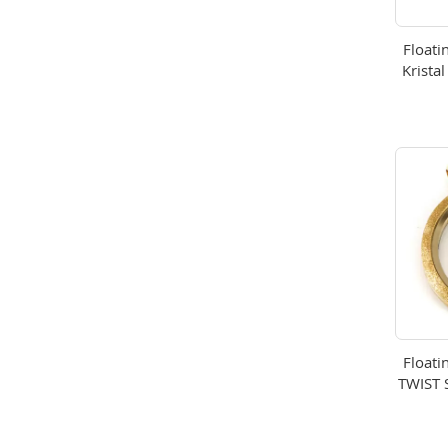
Floati
Kristal
Floati
TWIST 