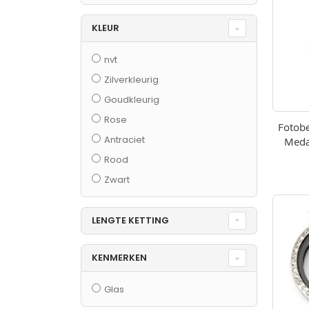
KLEUR
nvt
Zilverkleurig
Goudkleurig
Rose
Fotobe
Antraciet
Medai
Rood
Zwart
LENGTE KETTING
KENMERKEN
Glas