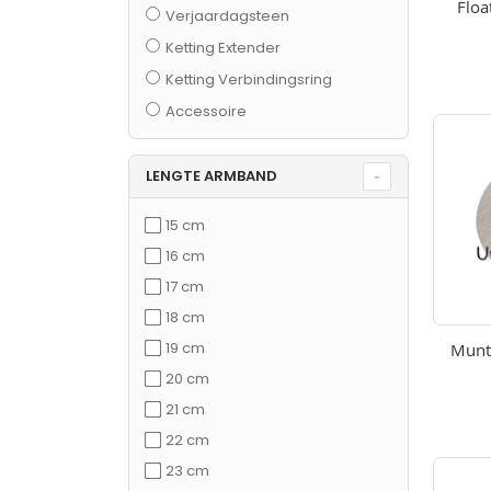
Floa
Verjaardagsteen
Ketting Extender
Ketting Verbindingsring
Accessoire
LENGTE ARMBAND
15 cm
16 cm
17 cm
18 cm
19 cm
Munt
20 cm
21 cm
22 cm
23 cm