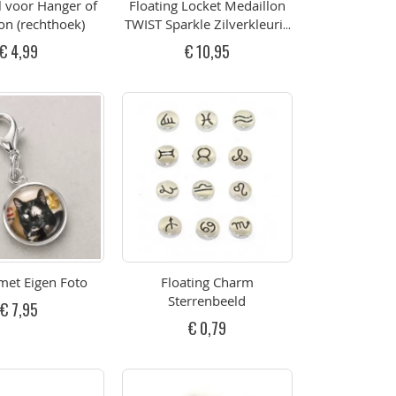
 voor Hanger of
Floating Locket Medaillon
on (rechthoek)
TWIST Sparkle Zilverkleurig
30mm RVS
€ 4,99
€ 10,95
met Eigen Foto
Floating Charm
Sterrenbeeld
€ 7,95
€ 0,79