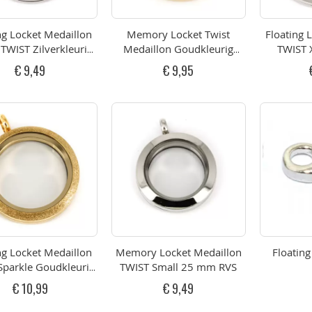
ng Locket Medaillon
Memory Locket Twist
Floating 
 TWIST Zilverkleurig
Medaillon Goudkleurig
TWIST
30mm RVS
30mm RVS
€ 9,49
€ 9,95
ng Locket Medaillon
Memory Locket Medaillon
Floating
Sparkle Goudkleurig
TWIST Small 25 mm RVS
30mm RVS
€ 10,99
€ 9,49