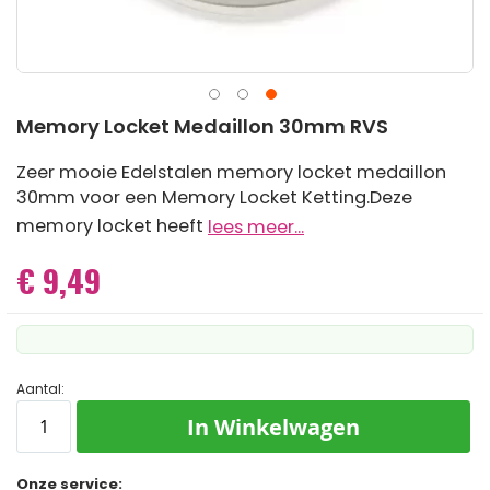
Ga
Memory Locket Medaillon 30mm RVS
naar
het
Zeer mooie Edelstalen memory locket medaillon
begin
30mm voor een Memory Locket Ketting.Deze
van
de
memory locket heeft
lees meer...
afbeeldingen-
gallerij
€ 9,49
Aantal:
In Winkelwagen
Onze service: