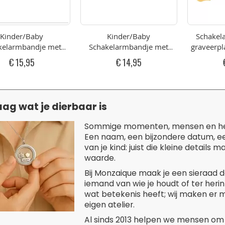
Kinder/Baby
Kinder/Baby
Schakel
kelarmbandje met
Schakelarmbandje met
graveerpl
rplaatje voor Naam
graveerplaatje voor Naam
Goudkl
€ 15,95
€ 14,95
eurig RVS 12-15cm
Rose RVS 12-15cm
ag wat je dierbaar is
Sommige momenten, mensen en herinn
Een naam, een bijzondere datum, een
van je kind: juist die kleine detail
waarde.
Bij Monzaique maak je een sieraad da
iemand van wie je houdt of ter herinn
wat betekenis heeft; wij maken er m
eigen atelier.
Al sinds 2013 helpen we mensen om 