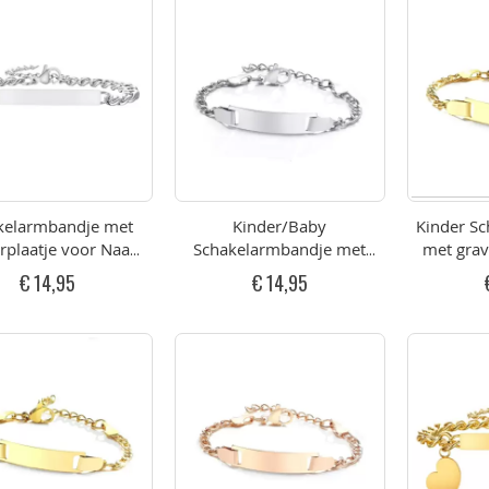
kelarmbandje met
Kinder/Baby
Kinder S
rplaatje voor Naam
Schakelarmbandje met
met grav
VS met Hartje
graveerplaatje voor Naam
Naam Goud
€ 14,95
€ 14,95
RVS 12-15cm