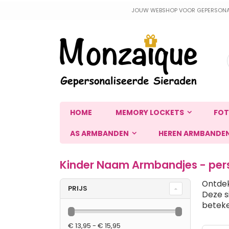
Ga
JOUW WEBSHOP VOOR GEPERSONALIS
naar
de
inhoud
HOME
MEMORY LOCKETS
FOT
AS ARMBANDEN
HEREN ARMBANDE
Kinder Naam Armbandjes - pers
Ontdek
PRIJS
Deze si
beteke
Tonen
€ 13,95 - € 15,95