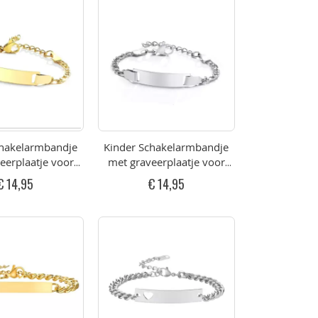
chakelarmbandje
Kinder Schakelarmbandje
eerplaatje voor
met graveerplaatje voor
kleurig RVS 16-
Naam RVS 16-21cm
€ 14,95
€ 14,95
21cm