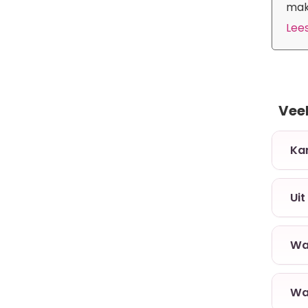
make
Lees
Vee
+ K
+ Ui
+ Wa
+ Wa