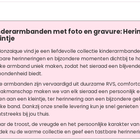
nderarmbanden met foto en gravure: Heri
intje
Monzaique vind je een liefdevolle collectie kinderarmband
bare herinneringen en bijzondere momenten dichtbij te h
lke armband uniek maken, zodat het sieraad een blijvend
bondenheid biedt.
e armbanden zijn vervaardigd uit duurzame RVS, comfortab
vakmanschap maken we van elk sieraad een persoonlijk 
n aan een kleintje, ter herinnering aan een bijzondere geb
ke band. Dankzij onze snelle levering kun je snel geniete
tstreeks bij jou thuis.
ar de troost, de vreugde en het persoonlijke karakter v
ek nu de warme collectie en geef een tastbare herinneri