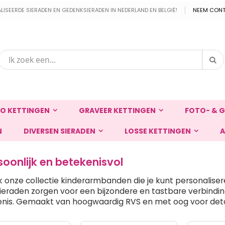
EERDE SIERADEN EN GEDENKSIERADEN IN NEDERLAND EN BELGIË!
NEEM CONT
Zo
Zoek
O KETTINGEN
GRAVEER KETTINGEN
FOTO- & G
N
DIVERSEN SIERADEN
LOSSE KETTINGEN
A
oonlijk en betekenisvol
 onze collectie kinderarmbanden die je kunt personaliser
eraden zorgen voor een bijzondere en tastbare verbinding m
nis. Gemaakt van hoogwaardig RVS en met oog voor detai