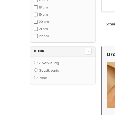
17 cm
18 cm
19 cm
20 cm
Scha
21 cm
gravee
Goudkl
22 cm
KLEUR
Dra
Zilverkleurig
Goudkleurig
Rose