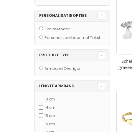
als
PERSONALISATIE OPTIES
Graveerbaar
Personaliseerbaar met Tekst
PRODUCT TYPE
Scha
gravee
Armband Overigen
R
LENGTE ARMBAND
13 cm
14 cm
15 cm
16 cm