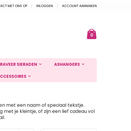
ACT MET ONS OP
INLOGGEN
ACCOUNT AANMAKEN
Cart
ek
producten
0
RAVEER SIERADEN
ASHANGERS
CCESSOIRES
en met een naam of speciaal tekstje.
et je kleintje, of zijn een lief cadeau vol
l.