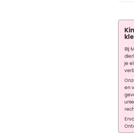
Ki
kle
Bij 
dier
je e
ver
Onz
en 
geve
unie
rech
Erva
Ontd