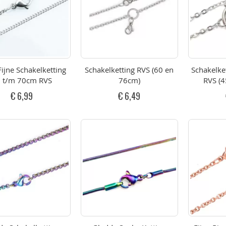
Fijne Schakelketting
Schakelketting RVS (60 en
Schakelke
 t/m 70cm RVS
76cm)
RVS (4
€ 6,99
€ 6,49