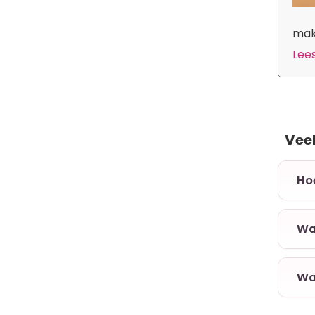
make
Lees
Vee
+ Ho
+ Wa
+ Wa