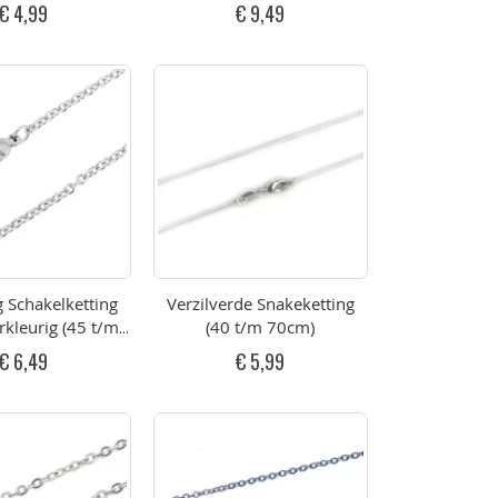
cm)
€ 4,99
€ 9,49
g Schakelketting
Verzilverde Snakeketting
rkleurig (45 t/m
(40 t/m 70cm)
76cm)
€ 6,49
€ 5,99