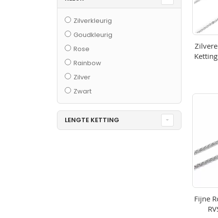
Zilverkleurig
Goudkleurig
Zilver
Rose
Ketting 
Rainbow
Zilver
Zwart
LENGTE KETTING
Fijne 
RV