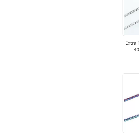
Extra 
40