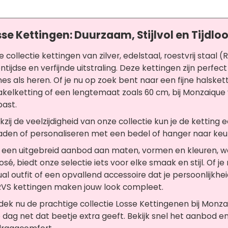
se Kettingen: Duurzaam, Stijlvol en Tijdlo
 collectie kettingen van zilver, edelstaal, roestvrij sta
ntijdse en verfijnde uitstraling. Deze kettingen zijn perfec
s als heren. Of je nu op zoek bent naar een fijne halsket
kelketting of een lengtemaat zoals 60 cm, bij Monzaique vin
past.
zij de veelzijdigheid van onze collectie kun je de ketti
aden of personaliseren met een bedel of hanger naar keu
een uitgebreid aanbod aan maten, vormen en kleuren, waa
osé, biedt onze selectie iets voor elke smaak en stijl. Of j
al outfit of een opvallend accessoire dat je persoonlijkhe
RVS kettingen maken jouw look compleet.
ek nu de prachtige collectie Losse Kettingenen bij Monzai
 dag net dat beetje extra geeft. Bekijk snel het aanbod en 