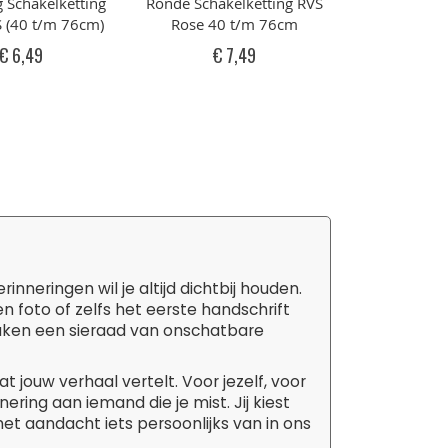
g Schakelketting
Ronde Schakelketting RVS
 (40 t/m 76cm)
Rose 40 t/m 76cm
€ 6,49
€ 7,49
gina
eel pagina
eringen wil je altijd dichtbij houden.
 foto of zelfs het eerste handschrift
s maken een sieraad van onschatbare
t jouw verhaal vertelt. Voor jezelf, voor
ering aan iemand die je mist. Jij kiest
et aandacht iets persoonlijks van in ons