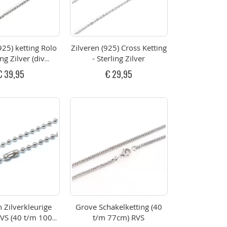
925) ketting Rolo
Zilveren (925) Cross Ketting
ing Zilver (div
- Sterling Zilver
metingen)
€ 39,95
€ 29,95
n Zilverkleurige
Grove Schakelketting (40
RVS (40 t/m 100
t/m 77cm) RVS