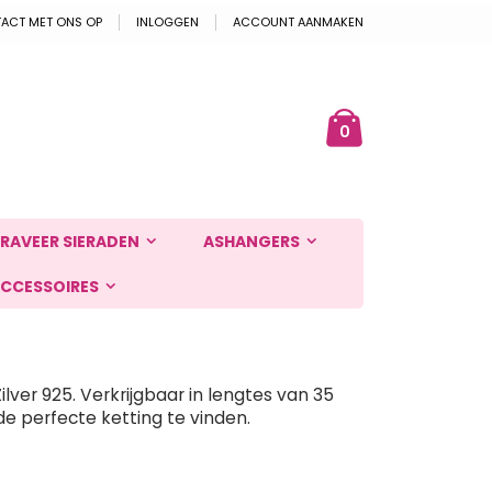
ACT MET ONS OP
INLOGGEN
ACCOUNT AANMAKEN
Cart
ek
producten
0
RAVEER SIERADEN
ASHANGERS
CCESSOIRES
ver 925. Verkrijgbaar in lengtes van 35
de perfecte ketting te vinden.