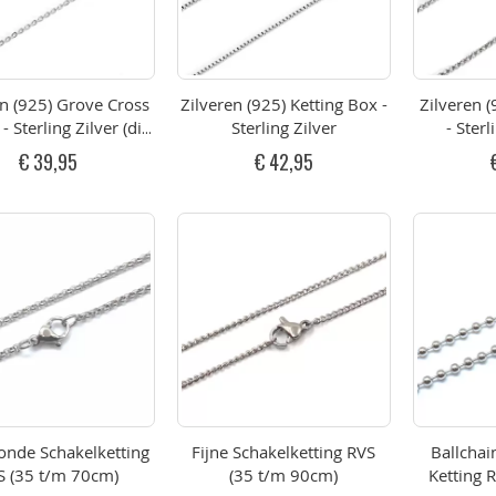
en (925) Grove Cross
Zilveren (925) Ketting Box -
Zilveren (
- Sterling Zilver (div
Sterling Zilver
- Sterl
afmetingen)
af
€ 39,95
€ 42,95
Ronde Schakelketting
Fijne Schakelketting RVS
Ballchai
S (35 t/m 70cm)
(35 t/m 90cm)
Ketting 