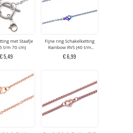
tting met Staafje
Fijne ring Schakelketting
5 t/m 70 cm)
Rainbow RVS (40 t/m
60cm)
€ 5,49
€ 6,99