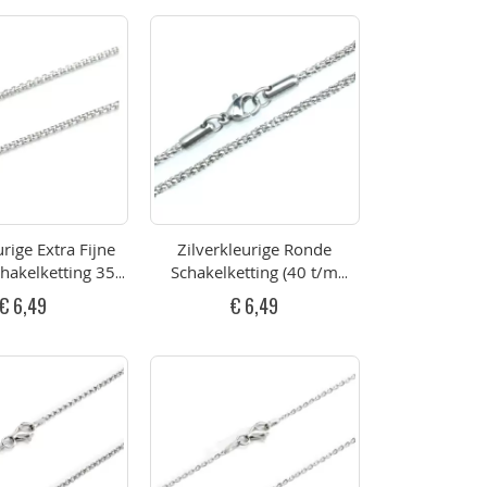
urige Extra Fijne
Zilverkleurige Ronde
hakelketting 35
Schakelketting (40 t/m
 90cm RVS
80cm) RVS
€ 6,49
€ 6,49