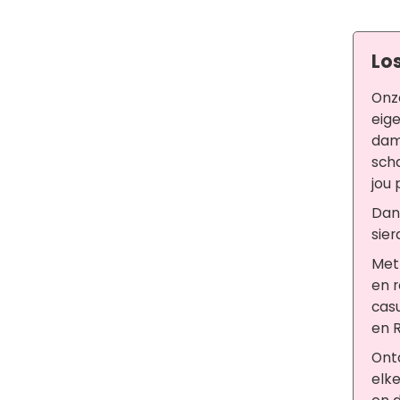
Los
Onze
eige
dame
scha
jou 
Dank
sier
Met 
en r
casu
en 
Ontd
elke