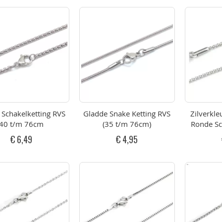
Schakelketting RVS
Gladde Snake Ketting RVS
Zilverkle
40 t/m 76cm
(35 t/m 76cm)
Ronde Sc
t/m
€ 6,49
€ 4,95