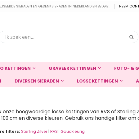
EERDE SIERADEN EN GEDENKSIERADEN IN NEDERLAND EN BELGIË!
NEEM CONT
Zo
Zoek
O KETTINGEN
GRAVEER KETTINGEN
FOTO- & G
N
DIVERSEN SIERADEN
LOSSE KETTINGEN
A
 onze hoogwaardige losse kettingen van RVS of Sterling Zil
 100 cm en diverse kleuren. Gebruik ons handige filter om 
e filters:
Sterling Zilver
|
RVS
|
Goudkleurig