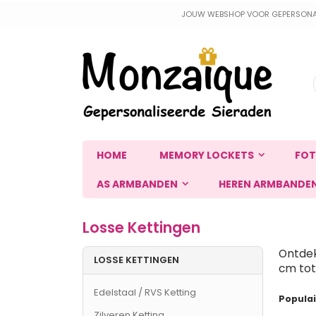
Ga
JOUW WEBSHOP VOOR GEPERSONALIS
naar
de
inhoud
HOME
MEMORY LOCKETS
FOT
AS ARMBANDEN
HEREN ARMBANDE
Losse Kettingen
Ontdek
LOSSE KETTINGEN
cm tot
Edelstaal / RVS Ketting
Populair
Zilveren Ketting