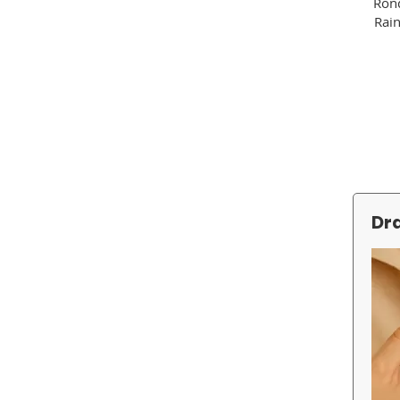
Rond
Rai
Dra