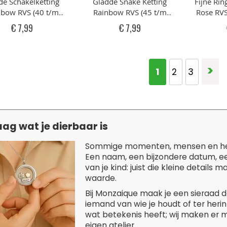
e Schakelketting
Gladde Snake Ketting
Fijne Rin
nbow RVS (40 t/m
Rainbow RVS (45 t/m
Rose RVS
50cm)
60cm)
€ 7,99
€ 7,99
Pagina
Pa
>
U lees moment
1
Pagina
Pagina
2
3
ag wat je dierbaar is
Sommige momenten, mensen en herinn
Een naam, een bijzondere datum, een
van je kind: juist die kleine detail
waarde.
Bij Monzaique maak je een sieraad da
iemand van wie je houdt of ter herinn
wat betekenis heeft; wij maken er m
eigen atelier.