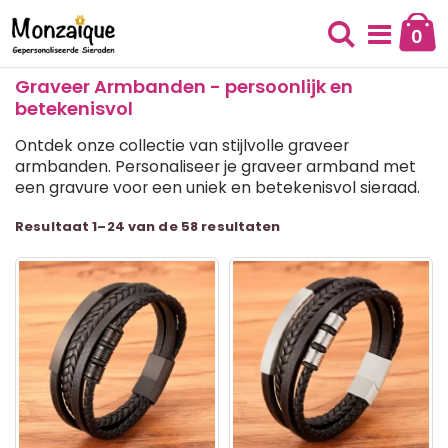
Ga
naar
0
Cart
de
Zoek
inhoud
Graveer Armbanden - persoonlijk en
betekenisvol
Ontdek onze collectie van stijlvolle graveer
armbanden. Personaliseer je graveer armband met
een gravure voor een uniek en betekenisvol sieraad.
T
Resultaat 1–24 van de 58 resultaten
al