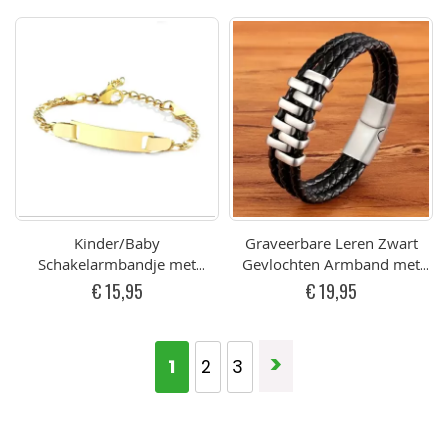
Graveren)
Kinder/Baby
Graveerbare Leren Zwart
Schakelarmbandje met
Gevlochten Armband met
graveerplaatje voor Naam
Zilverkleurig Staal Design
€ 15,95
€ 19,95
Goudkleurig RVS 12-15cm
(opt. Graveren)
Pagina
Pagina
>
U lees momenteel pagina
1
Pagina
Pagina
2
3