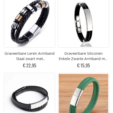
Graveerbare Leren Armband
Graveerbare Siliconen
Staal zwart met
Enkele Zwarte Armband met
Magneetsluiting goudkleurig
Zwarte Band
€ 22,95
€ 15,95
(opt. Graveren)