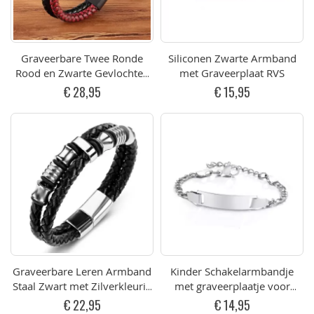
Graveerbare Twee Ronde
Siliconen Zwarte Armband
Rood en Zwarte Gevlochten
met Graveerplaat RVS
Lederen Armband met
€ 28,95
€ 15,95
Zwarte Sluiting (19cm)
Graveerbare Leren Armband
Kinder Schakelarmbandje
Staal Zwart met Zilverkleurig
met graveerplaatje voor
Magneetsluiting (opt.
Naam RVS 16-21cm
€ 22,95
€ 14,95