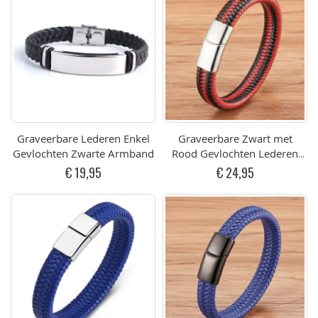
Graveerbare Lederen Enkel
Graveerbare Zwart met
Gevlochten Zwarte Armband
Rood Gevlochten Lederen
Armband met Zilverkleurige
€ 19,95
€ 24,95
Sluiting (div afmetingen)