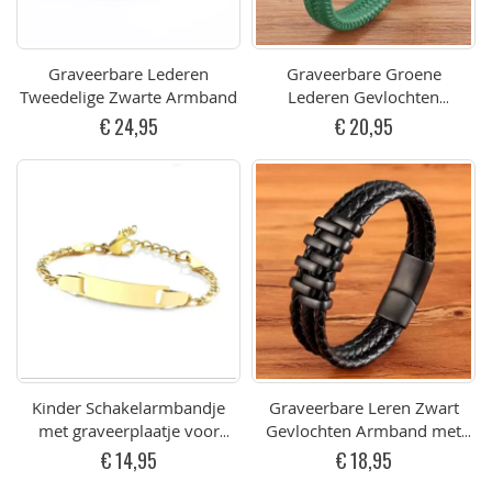
Graveerbare Lederen
Graveerbare Groene
Tweedelige Zwarte Armband
Lederen Gevlochten
Armband met Zilverkleurige
€ 24,95
€ 20,95
Sluiting (div afmetingen)
Kinder Schakelarmbandje
Graveerbare Leren Zwart
met graveerplaatje voor
Gevlochten Armband met
Naam Goudkleurig RVS 16-
Zwart Staal Design
€ 14,95
€ 18,95
21cm