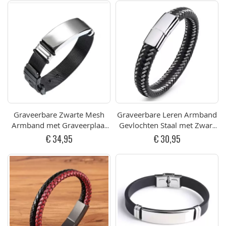
Graveerbare Zwarte Mesh
Graveerbare Leren Armband
Armband met Graveerplaat
Gevlochten Staal met Zwart
(div afmetingen)
Leder (opt. Graveren)
€ 34,95
€ 30,95