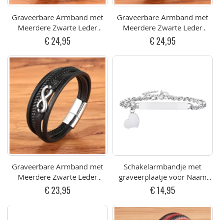
Graveerbare Armband met
Graveerbare Armband met
Meerdere Zwarte Leder
Meerdere Zwarte Leder
Banden Zwart RVS Design
Banden Zilverkleurig RVS
€ 24,95
€ 24,95
(div. afmetingen)
Design (div. afmetingen)
Graveerbare Armband met
Schakelarmbandje met
Meerdere Zwarte Leder
graveerplaatje voor Naam
Banden Infinity (div.
RVS met Hartje
€ 23,95
€ 14,95
afmetingen)