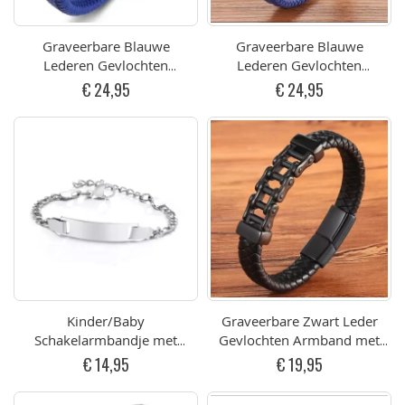
Graveerbare Blauwe
Graveerbare Blauwe
Lederen Gevlochten
Lederen Gevlochten
Armband met Zilverkleurige
Armband met Zwarte
€ 24,95
€ 24,95
Sluiting (div afmetingen)
Sluiting (div afmetingen)
Kinder/Baby
Graveerbare Zwart Leder
Schakelarmbandje met
Gevlochten Armband met
graveerplaatje voor Naam
Zwart Staal Schakel Design
€ 14,95
€ 19,95
RVS 12-15cm