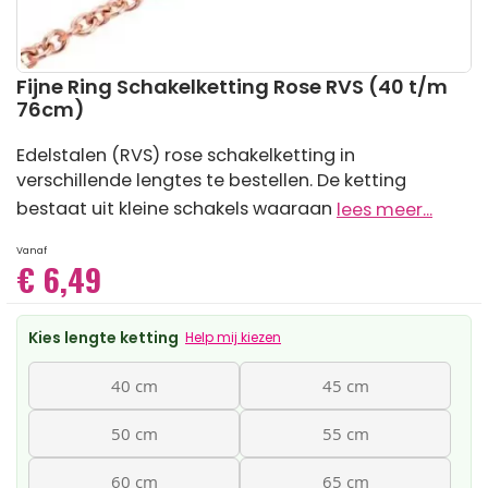
Ga
Fijne Ring Schakelketting Rose RVS (40 t/m
naar
76cm)
het
begin
Edelstalen (RVS) rose schakelketting in
van
verschillende lengtes te bestellen. De ketting
de
afbeeldingen-
bestaat uit kleine schakels waaraan
lees meer...
gallerij
Vanaf
€ 6,49
Kies lengte ketting
Help mij kiezen
40 cm
45 cm
50 cm
55 cm
60 cm
65 cm