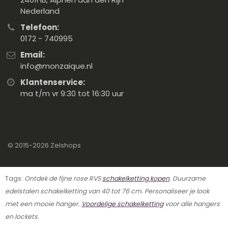
Nederland
Telefoon:
0172 - 740995
Email:
info@monzaique.nl
Klantenservice:
ma t/m vr 9:30 tot 16:30 uur
© 2015-2026
Zelshops
Tags:
Ontdek de fijne rose RVS
schakelketting kopen
. Duurzame
edelstalen schakelketting van 40 tot 76 cm. Personaliseer je look
met een mooie hanger.
Voordelige schakelketting
voor alle hangers
en lockets.