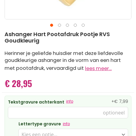
Ga
Ashanger Hart Pootafdruk Pootje RVS
naar
Goudkleurig
het
begin
Herinner je geliefde huisdier met deze liefdevolle
van
goudkleurige ashanger in de vorm van een hart
de
afbeeldingen-
met pootafdruk, vervaardigd uit
lees meer...
gallerij
€ 28,95
+
€ 7,99
info
Tekstgravure achterkant
Lettertype gravure
info