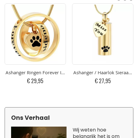
Ashanger Ringen Forever In My Heart, No longer By My Side -
Ashanger / Haarlok Sieraad Ci
€ 29,95
€ 27,95
Ons Verhaal
Wij weten hoe
belangrijk het is om