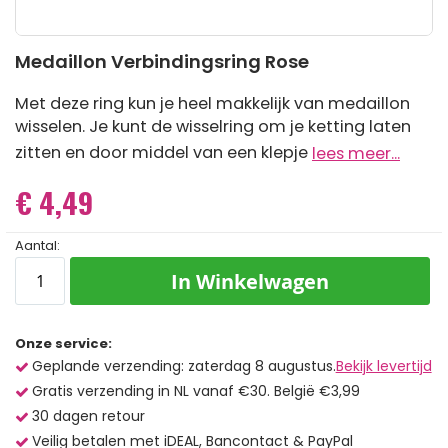
Ga
Medaillon Verbindingsring Rose
naar
het
begin
Met deze ring kun je heel makkelijk van medaillon
van
wisselen. Je kunt de wisselring om je ketting laten
de
zitten en door middel van een klepje
lees meer...
afbeeldingen-
gallerij
€ 4,49
Aantal:
In Winkelwagen
Onze service:
Geplande verzending: zaterdag 8 augustus.
Bekijk levertijd
Gratis verzending in NL vanaf €30. België €3,99
30 dagen retour
Veilig betalen met iDEAL, Bancontact & PayPal