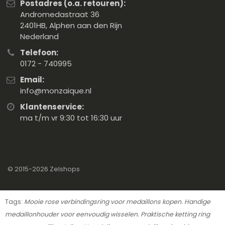
Postadres (o.a. retouren):
Andromedastraat 36
2401HB, Alphen aan den Rijn
Nederland
Telefoon:
0172 - 740995
Email:
info@monzaique.nl
Klantenservice:
ma t/m vr 9:30 tot 16:30 uur
© 2015-2026
Zelshops
Tags:
Mooie rose verbindingsring voor medaillons kopen. Handige
medaillonhouder voor eenvoudig wisselen. Praktische ketting ring