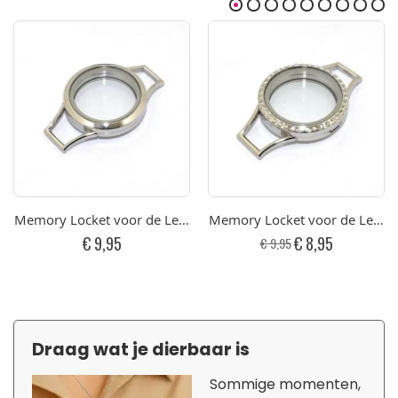
Memory Locket voor de Lederen Armband 30mm RVS
Memory Locket voor de Leder
Speciale
€ 9,95
€ 8,95
€ 9,95
prijs
Draag wat je dierbaar is
Sommige momenten,