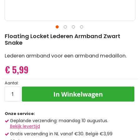
Ga
Floating Locket Lederen Armband Zwart
naar
Snake
het
begin
Lederen armband voor een armband medaillon.
van
de
€ 5,99
afbeeldingen-
gallerij
Aantal:
In Winkelwagen
Onze service:
Geplande verzending: maandag 10 augustus.
Bekijk levertijd
Gratis verzending in NL vanaf €30. België €3,99