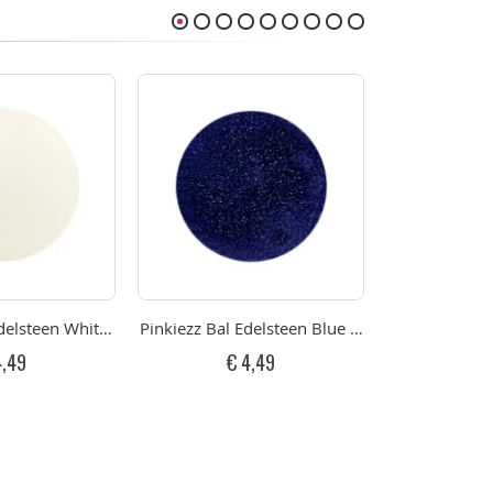
delsteen White Jade
Pinkiezz Bal Edelsteen Blue Sand
Pinkiezz Bal 
4,49
€ 4,49
€ 