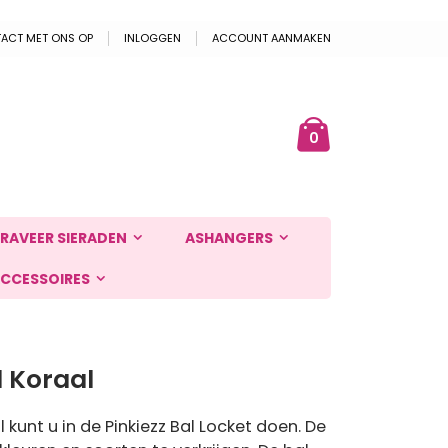
ACT MET ONS OP
INLOGGEN
ACCOUNT AANMAKEN
Cart
ek
producten
0
RAVEER SIERADEN
ASHANGERS
CCESSOIRES
l Koraal
 kunt u in de Pinkiezz Bal Locket doen. De