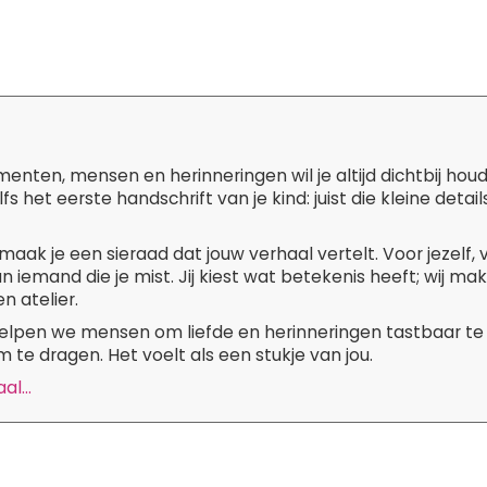
ten, mensen en herinneringen wil je altijd dichtbij hou
lfs het eerste handschrift van je kind: juist die kleine de
maak je een sieraad dat jouw verhaal vertelt. Voor jezelf,
n iemand die je mist. Jij kiest wat betekenis heeft; wij m
n atelier.
 helpen we mensen om liefde en herinneringen tastbaar te
 te dragen. Het voelt als een stukje van jou.
l...