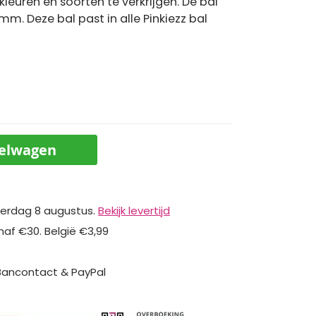
 kleuren en soorten te verkrijgen. De bal
m. Deze bal past in alle Pinkiezz bal
kelwagen
erdag 8 augustus.
Bekijk levertijd
naf €30. België €3,99
 Bancontact & PayPal