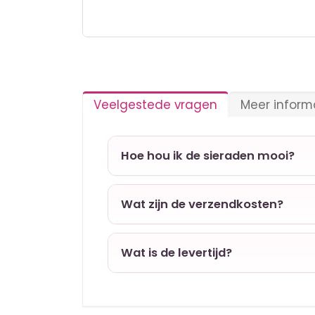
Ga
naar
het
begin
van
Veelgestede vragen
Meer inform
de
afbeeldingen-
gallerij
Hoe hou ik de sieraden mooi?
Wat zijn de verzendkosten?
Wat is de levertijd?