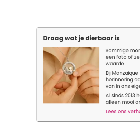
Draag wat je dierbaar is
Sommige momen
een foto of ze
waarde.
Bij Monzaique 
herinnering aa
van in ons eige
Al sinds 2013
alleen mooi om
Lees ons verhaa