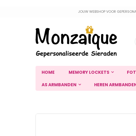
Ga
JOUW WEBSHOP VOOR GEPERSONALIS
naar
de
inhoud
HOME
MEMORY LOCKETS
FOT
AS ARMBANDEN
HEREN ARMBANDE
Ga
naar
het
einde