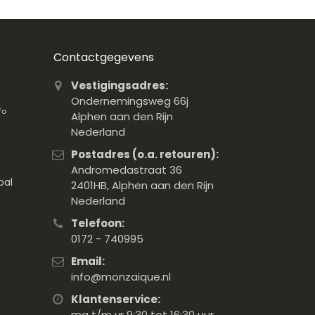
Contactgegevens
Vestigingsadres:
Ondernemingsweg 66j
fo
Alphen aan den Rijn
Nederland
Postadres (o.a. retouren):
Andromedastraat 36
pal
2401HB, Alphen aan den Rijn
Nederland
Telefoon:
0172 - 740995
Email:
info@monzaique.nl
Klantenservice:
ma t/m vr 9:30 tot 16:30 uur