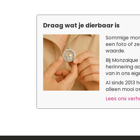
Draag wat je dierbaar is
Sommige momen
een foto of ze
waarde.
Bij Monzaique 
herinnering aa
van in ons eige
Al sinds 2013
alleen mooi om
Lees ons verhaa