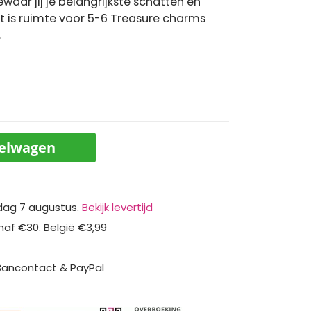
waar jij je belangrijkste schatten en
et is ruimte voor 5-6 Treasure charms
.
kelwagen
dag 7 augustus.
Bekijk levertijd
naf €30. België €3,99
 Bancontact & PayPal