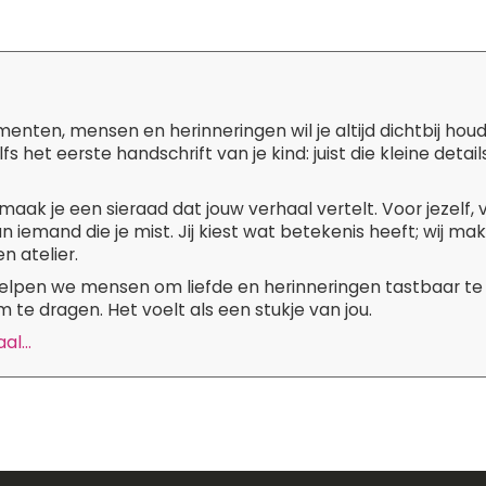
ten, mensen en herinneringen wil je altijd dichtbij hou
lfs het eerste handschrift van je kind: juist die kleine de
maak je een sieraad dat jouw verhaal vertelt. Voor jezelf,
n iemand die je mist. Jij kiest wat betekenis heeft; wij m
n atelier.
 helpen we mensen om liefde en herinneringen tastbaar te
 te dragen. Het voelt als een stukje van jou.
l...