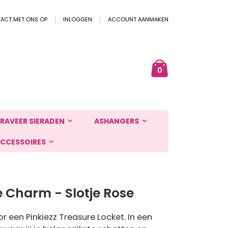
ACT MET ONS OP
INLOGGEN
ACCOUNT AANMAKEN
Cart
ek
producten
0
RAVEER SIERADEN
ASHANGERS
CCESSOIRES
e Charm - Slotje Rose
 een Pinkiezz Treasure Locket. In een