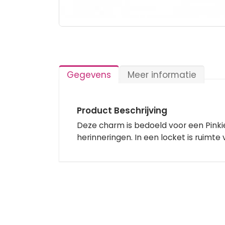
Ga
naar
het
begin
van
Gegevens
Meer informatie
de
afbeeldingen-
gallerij
Product Beschrijving
Deze charm is bedoeld voor een Pinkiez
herinneringen. In een locket is ruimte