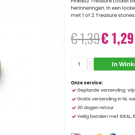
Pinkiezz Treasure Locket be
herinneringen. In een lock
met 1 of 2 Treasure stones
€ 1,29
€ 1,39
Speciale
prijs
In Win
Onze service:
Geplande verzending: vrij
Gratis verzending in NL va
30 dagen retour
Veilig betalen met iDEAL,