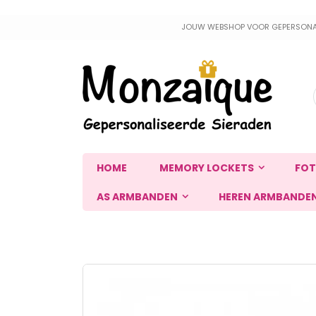
Ga
JOUW WEBSHOP VOOR GEPERSONALIS
naar
de
inhoud
HOME
MEMORY LOCKETS
FOT
AS ARMBANDEN
HEREN ARMBANDE
Ga
naar
het
einde