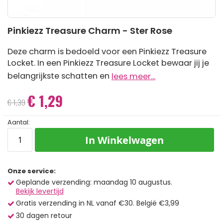
Ga
Pinkiezz Treasure Charm - Ster Rose
naar
het
begin
Deze charm is bedoeld voor een Pinkiezz Treasure
van
Locket. In een Pinkiezz Treasure Locket bewaar jij je
de
belangrijkste schatten en
lees meer...
afbeeldingen-
gallerij
€ 1,29
Speciale
€ 1,39
prijs
Aantal:
In Winkelwagen
Onze service:
Geplande verzending: maandag 10 augustus.
Bekijk levertijd
Gratis verzending in NL vanaf €30. België €3,99
30 dagen retour