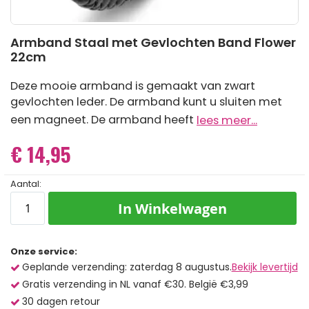
Ga
Armband Staal met Gevlochten Band Flower
naar
22cm
het
begin
van
Deze mooie armband is gemaakt van zwart
de
gevlochten leder. De armband kunt u sluiten met
afbeeldingen-
gallerij
een magneet. De armband heeft
lees meer...
€ 14,95
Aantal:
In Winkelwagen
Onze service:
Geplande verzending: zaterdag 8 augustus.
Bekijk levertijd
Gratis verzending in NL vanaf €30. België €3,99
30 dagen retour