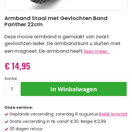
Ga
Armband Staal met Gevlochten Band
naar
Panther 22cm
het
begin
van
Deze mooie armband is gemaakt van zwart
de
gevlochten leder. De armband kunt u sluiten met
afbeeldingen-
gallerij
een magneet. De armband heeft
lees meer...
€ 14,95
Aantal:
In Winkelwagen
Onze service:
Geplande verzending: zaterdag 8 augustus.
Bekijk levertijd
Gratis verzending in NL vanaf €30. België €3,99
30 dagen retour