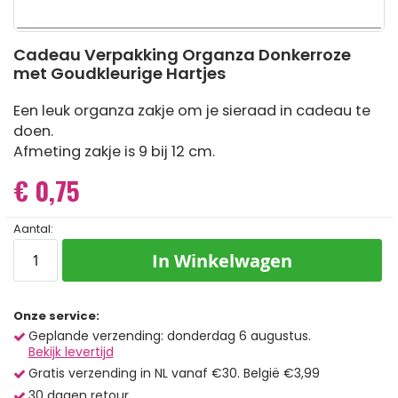
Ga
Cadeau Verpakking Organza Donkerroze
naar
met Goudkleurige Hartjes
het
begin
van
Een leuk organza zakje om je sieraad in cadeau te
de
doen.
afbeeldingen-
Afmeting zakje is 9 bij 12 cm.
gallerij
€ 0,75
Aantal:
In Winkelwagen
Onze service:
Geplande verzending: donderdag 6 augustus.
Bekijk levertijd
Gratis verzending in NL vanaf €30. België €3,99
30 dagen retour