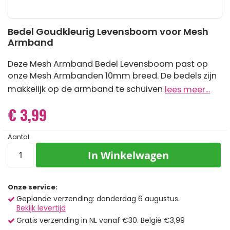
Ga
Bedel Goudkleurig Levensboom voor Mesh
naar
Armband
het
begin
van
Deze Mesh Armband Bedel Levensboom past op
de
onze Mesh Armbanden 10mm breed. De bedels zijn
afbeeldingen-
gallerij
makkelijk op de armband te schuiven
lees meer...
€ 3,99
Aantal:
In Winkelwagen
Onze service:
Geplande verzending: donderdag 6 augustus.
Bekijk levertijd
Gratis verzending in NL vanaf €30. België €3,99