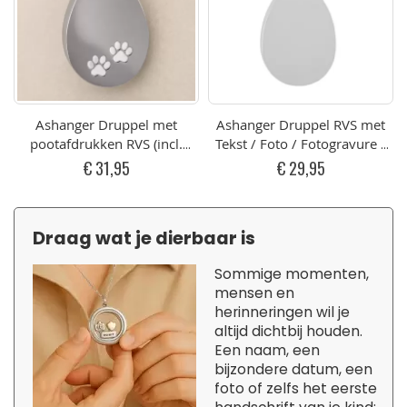
Ashanger Druppel met
Ashanger Druppel RVS met
pootafdrukken RVS (incl.
Tekst / Foto / Fotogravure /
ketting) graveerbaar
Vingerafdruk Graveren
€ 31,95
€ 29,95
graveerbaar
Draag wat je dierbaar is
Sommige momenten,
mensen en
herinneringen wil je
altijd dichtbij houden.
Een naam, een
bijzondere datum, een
foto of zelfs het eerste