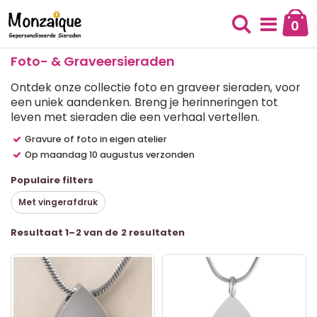
Ga
naar
0
Cart
de
Zoek
inhoud
Foto- & Graveersieraden
Ontdek onze collectie foto en graveer sieraden,
voor
een uniek aandenken. Breng je herinneringen tot
leven met sieraden die een verhaal vertellen.
Gravure of foto in eigen atelier
Op maandag 10 augustus verzonden
Populaire filters
Met vingerafdruk
T
Resultaat 1–2 van de 2 resultaten
al