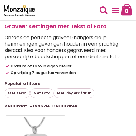
Ga
naar
0
Cart
de
Zoek
inhoud
Graveer Kettingen met Tekst of Foto
Ontdek de perfecte graveer-hangers die je
herinneringen gevangen houden in een prachtig
sieraad. Kies voor hangers gegraveerd met
persoonlijke boodschappen of een dierbare foto.
Gravure of foto in eigen atelier
Op vrijdag 7 augustus verzonden
Populaire filters
Met tekst
Met foto
Met vingerafdruk
T
Resultaat 1–1 van de 1 resultaten
al