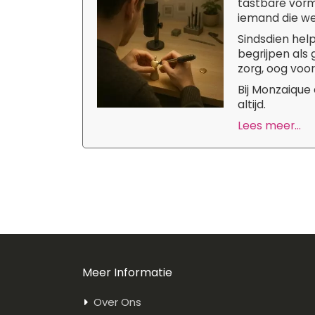
tastbare vorm
iemand die we 
Sindsdien hel
begrijpen als
zorg, oog voor
Bij Monzaique
altijd.
Lees meer...
Meer Informatie
Over Ons