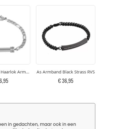
ciet Strass RVS Twee Askamers
Haarlok Armband Cilinder Strass RVS Twee Askamers
As Armband Black Strass RVS
As Armband S
6,95
€ 36,95
€ 
leen in gedachten, maar ook in een