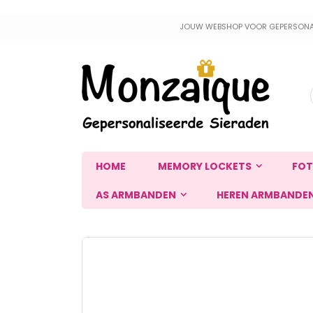
Ga
JOUW WEBSHOP VOOR GEPERSONALIS
naar
de
inhoud
HOME
MEMORY LOCKETS
FOT
AS ARMBANDEN
HEREN ARMBANDE
Ga
naar
het
einde
van
de