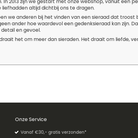
. In 2013 zijn we gestart met onze webshop, vanuit een p
liefhadden altijd dichtbij ons te dragen.
pen we anderen bij het vinden van een sieraad dat troost 
 geen ander hoe waardevol een gedenksieraad kan zijn. D
 detail en gevoel.
 draait het om meer dan sieraden. Het draait om liefde, v
Onze Service
Vanaf €30,- gratis verzonden*