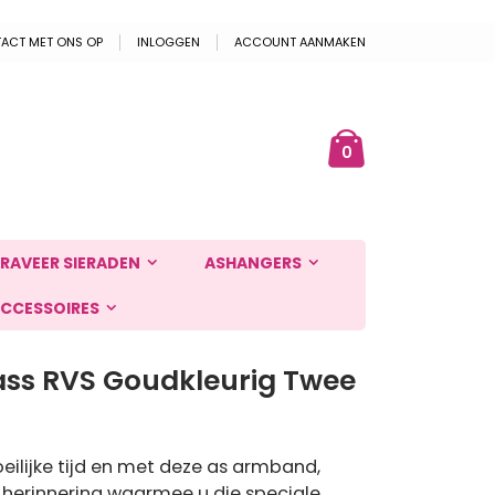
ACT MET ONS OP
INLOGGEN
ACCOUNT AANMAKEN
Cart
ek
producten
0
RAVEER SIERADEN
ASHANGERS
CCESSOIRES
ss RVS Goudkleurig Twee
eilijke tijd en met deze as armband,
e herinnering waarmee u die speciale