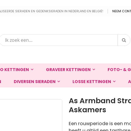
EERDE SIERADEN EN GEDENKSIERADEN IN NEDERLAND EN BELGIË!
NEEM CONT
Zo
Zoek
O KETTINGEN
GRAVEER KETTINGEN
FOTO- & G
N
DIVERSEN SIERADEN
LOSSE KETTINGEN
A
As Armband Stra
Askamers
Een rouwperiode is een mo
heeft u altijd een tastbar