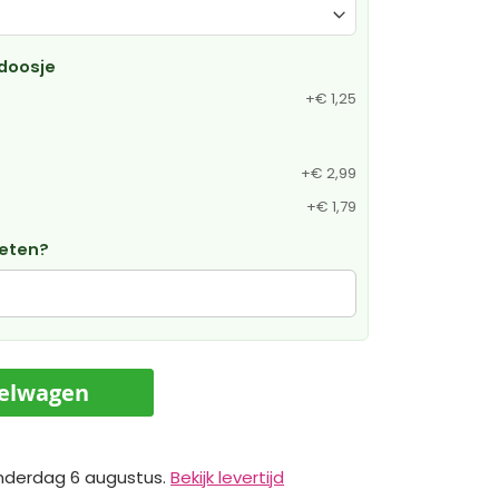
doosje
+
€ 1,25
+
€ 2,99
+
€ 1,79
weten?
kelwagen
nderdag 6 augustus.
Bekijk levertijd