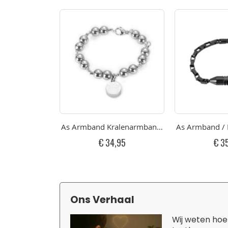
As Armband Kralenarmband Poot RVS
As Armband / 
€ 34,95
€ 3
Ons Verhaal
Wij weten hoe 