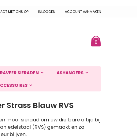
ACT MET ONS OP
INLOGGEN
ACCOUNT AANMAKEN
Cart
ek
producten
0
RAVEER SIERADEN
ASHANGERS
CCESSOIRES
er Strass Blauw RVS
en mooi sieraad om uw dierbare altijd bij
 van edelstaal (RVS) gemaakt en zal
ur blijven.