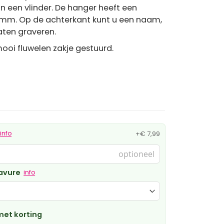
n een vlinder. De hanger heeft een
mm. Op de achterkant kunt u een naam,
aten graveren.
ooi fluwelen zakje gestuurd.
info
+
€ 7,99
ravure
info
et korting