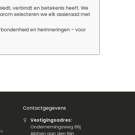
biedt, verbindt en betekenis heeft. We
aarom selecteren we elk assieraad met
erbondenheid en herinneringen – voor
Contactgegevens
Vestigingsadres:
Ondernemingsweg 66j
fo
Alphen aan den Rijn