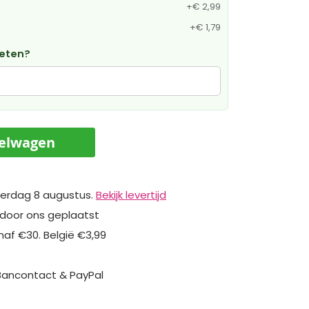
+
€ 2,99
+
€ 1,79
weten?
kelwagen
erdag 8 augustus.
Bekijk levertijd
 door ons geplaatst
naf €30. België €3,99
 Bancontact & PayPal