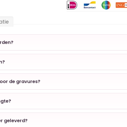
atie
orden?
en?
voor de gravures?
ngte?
er geleverd?