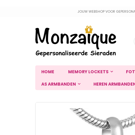
Ga
JOUW WEBSHOP VOOR GEPERSONALIS
naar
de
inhoud
HOME
MEMORY LOCKETS
FOT
AS ARMBANDEN
HEREN ARMBANDE
Ga
naar
het
einde
van
de