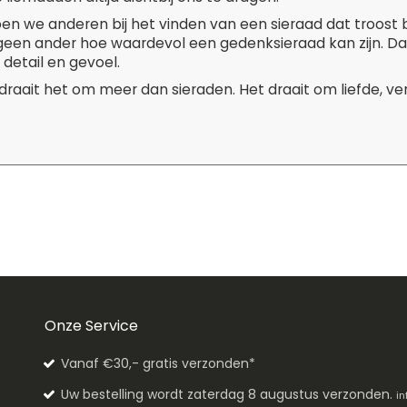
pen we anderen bij het vinden van een sieraad dat troost 
 geen ander hoe waardevol een gedenksieraad kan zijn. D
 detail en gevoel.
 draait het om meer dan sieraden. Het draait om liefde, v
Onze Service
Vanaf €30,- gratis verzonden*
Uw bestelling wordt zaterdag 8 augustus verzonden.
in