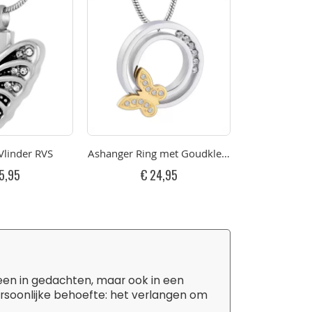
Vlinder RVS
Ashanger Ring met Goudkleurige Vlinder RVS
Ashanger Hart
5,95
€ 24,95
€ 
leen in gedachten, maar ook in een
ersoonlijke behoefte: het verlangen om