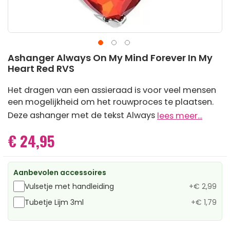
Ga
Ashanger Always On My Mind Forever In My
naar
Heart Red RVS
het
begin
Het dragen van een assieraad is voor veel mensen
van
een mogelijkheid om het rouwproces te plaatsen.
de
afbeeldingen-
Deze ashanger met de tekst Always
lees meer...
gallerij
€ 24,95
Aanbevolen accessoires
Vulsetje met handleiding
+
€ 2,99
Tubetje Lijm 3ml
+
€ 1,79