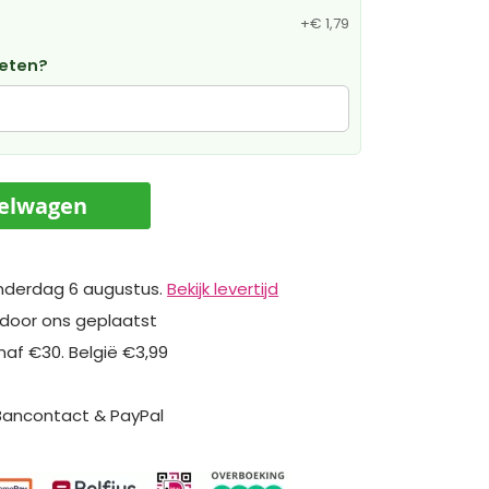
+
€ 1,79
weten?
kelwagen
nderdag 6 augustus.
Bekijk levertijd
 door ons geplaatst
naf €30. België €3,99
 Bancontact & PayPal