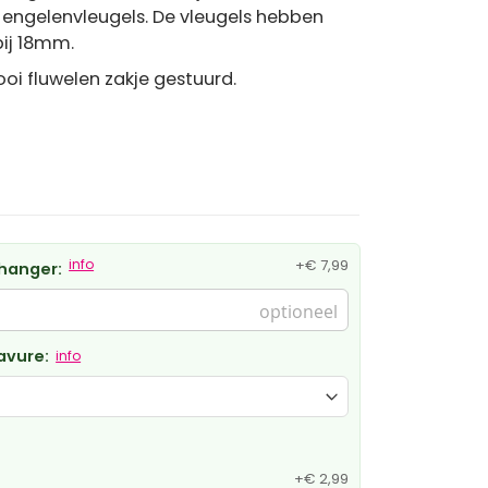
n engelenvleugels. De vleugels hebben
ij 18mm.
oi fluwelen zakje gestuurd.
info
+
€ 7,99
hanger:
avure:
info
+
€ 2,99