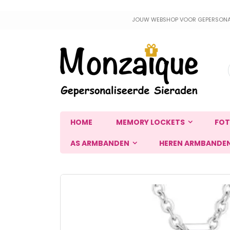
Ga
JOUW WEBSHOP VOOR GEPERSONALIS
naar
de
inhoud
HOME
MEMORY LOCKETS
FOT
AS ARMBANDEN
HEREN ARMBANDE
Ga
naar
het
einde
van
de