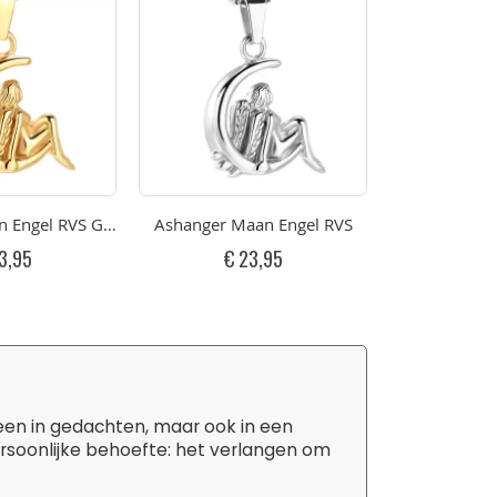
 Engel RVS Goudkleurig
Ashanger Maan Engel RVS
Ashanger Eng
3,95
€ 23,95
€ 
leen in gedachten, maar ook in een
ersoonlijke behoefte: het verlangen om