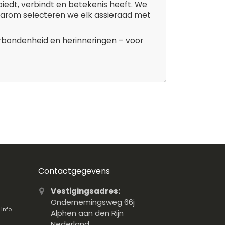
biedt, verbindt en betekenis heeft. We
aarom selecteren we elk assieraad met
erbondenheid en herinneringen – voor
Contactgegevens
Vestigingsadres:
Ondernemingsweg 66j
.
info
Alphen aan den Rijn
Nederland