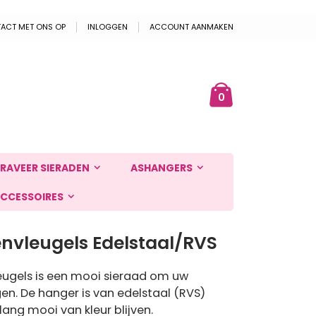
ACT MET ONS OP
INLOGGEN
ACCOUNT AANMAKEN
Cart
ek
producten
0
RAVEER SIERADEN
ASHANGERS
CCESSOIRES
nvleugels Edelstaal/RVS
eugels is een mooi sieraad om uw
agen. De hanger is van edelstaal (RVS)
ang mooi van kleur blijven.