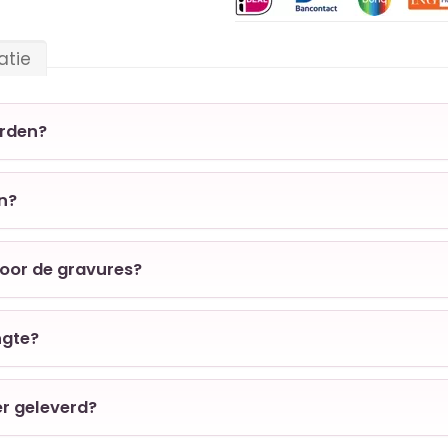
atie
orden?
en?
voor de gravures?
ngte?
er geleverd?