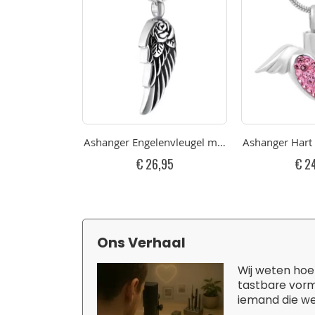
Ashanger Engelenvleugel met Roos RVS
Ashanger Hart 
€ 26,95
€ 2
Ons Verhaal
Wij weten hoe 
tastbare vorm
iemand die we 