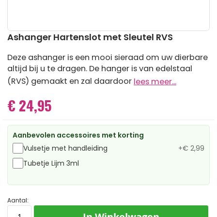
Ga
Ashanger Hartenslot met Sleutel RVS
naar
het
Deze ashanger is een mooi sieraad om uw dierbare
begin
altijd bij u te dragen. De hanger is van edelstaal
van
de
(RVS) gemaakt en zal daardoor
lees meer...
afbeeldingen-
gallerij
€ 24,95
Aanbevolen accessoires met korting
Vulsetje met handleiding
+
€ 2,99
Tubetje Lijm 3ml
Aantal:
In Winkelwagen