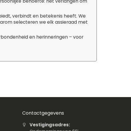
ersoonlijke behoefte: het verlangen om
biedt, verbindt en betekenis heeft. We
aarom selecteren we elk assieraad met
erbondenheid en herinneringen – voor
Contactgegevens
Vestigingsadres: