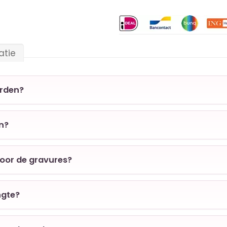
atie
orden?
en?
voor de gravures?
ngte?