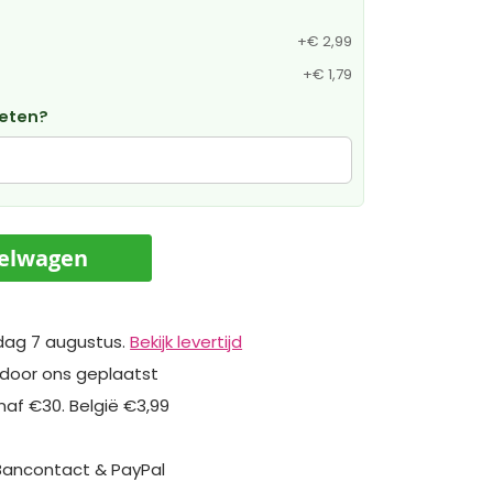
+
€ 2,99
+
€ 1,79
weten?
kelwagen
dag 7 augustus.
Bekijk levertijd
 door ons geplaatst
naf €30. België €3,99
 Bancontact & PayPal