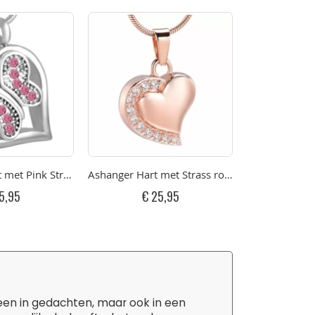
 met Pink Strass Vlinder RVS
Ashanger Hart met Strass rose RVS
Ashanger Har
5,95
€ 25,95
€ 
leen in gedachten, maar ook in een