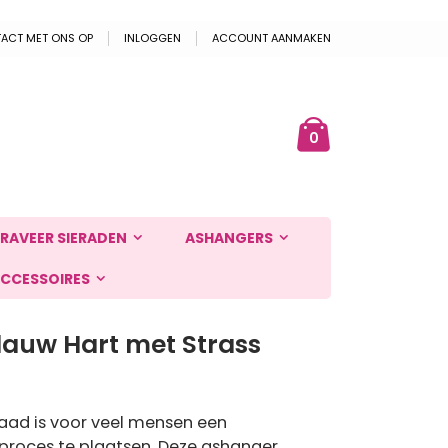
ACT MET ONS OP
INLOGGEN
ACCOUNT AANMAKEN
Cart
ek
producten
0
RAVEER SIERADEN
ASHANGERS
CCESSOIRES
lauw Hart met Strass
aad is voor veel mensen een
proces te plaatsen. Deze ashanger