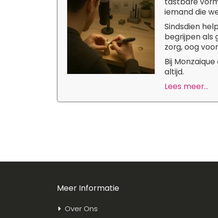
tastbare vorm
iemand die we 
Sindsdien hel
begrijpen als
zorg, oog voor
Bij Monzaique
altijd.
Lees meer...
Meer Informatie
Over Ons