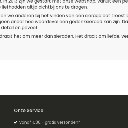
. In 2013 zijn we gestart met onze webshop, vanuit een p
liefhadden altijd dichtbij ons te dragen.
pen we anderen bij het vinden van een sieraad dat troost 
 geen ander hoe waardevol een gedenksieraad kan zijn. D
 detail en gevoel.
 draait het om meer dan sieraden. Het draait om liefde, v
Onze Service
Vanaf €30,- gratis verzonden*