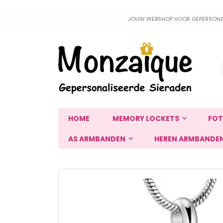
Ga
JOUW WEBSHOP VOOR GEPERSONALIS
naar
de
inhoud
HOME
MEMORY LOCKETS
FOT
AS ARMBANDEN
HEREN ARMBANDE
Ga
naar
het
einde
van
de