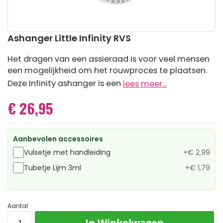
Ga
Ashanger Little Infinity RVS
naar
het
Het dragen van een assieraad is voor veel mensen
begin
een mogelijkheid om het rouwproces te plaatsen.
van
de
Deze Infinity ashanger is een
lees meer...
afbeeldingen-
gallerij
€ 26,95
Aanbevolen accessoires
Vulsetje met handleiding
+
€ 2,99
Tubetje Lijm 3ml
+
€ 1,79
Aantal:
In Winkelwagen