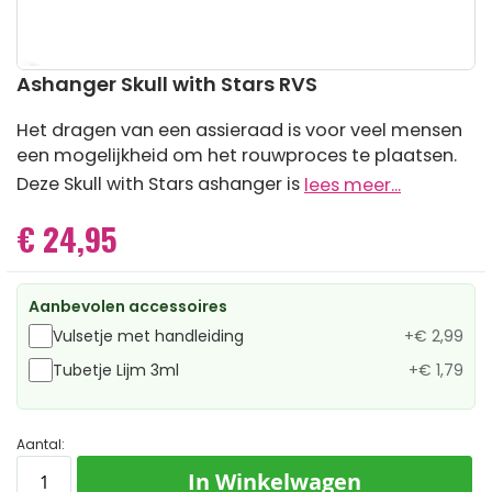
Ga
Ashanger Skull with Stars RVS
naar
het
Het dragen van een assieraad is voor veel mensen
begin
een mogelijkheid om het rouwproces te plaatsen.
van
de
Deze Skull with Stars ashanger is
lees meer...
afbeeldingen-
gallerij
€ 24,95
Aanbevolen accessoires
Vulsetje met handleiding
+
€ 2,99
Tubetje Lijm 3ml
+
€ 1,79
Aantal:
In Winkelwagen