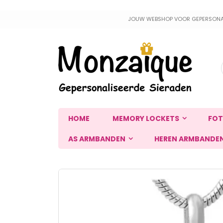
Ga
JOUW WEBSHOP VOOR GEPERSONALIS
naar
de
inhoud
HOME
MEMORY LOCKETS
FOT
AS ARMBANDEN
HEREN ARMBANDE
Ga
naar
het
einde
van
de