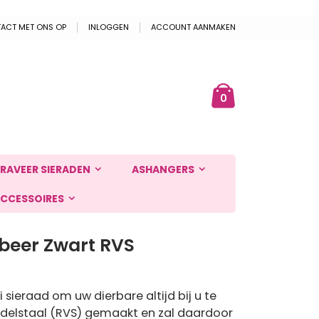
ACT MET ONS OP
INLOGGEN
ACCOUNT AANMAKEN
Cart
ek
producten
0
RAVEER SIERADEN
ASHANGERS
CCESSOIRES
beer Zwart RVS
sieraad om uw dierbare altijd bij u te
edelstaal (RVS) gemaakt en zal daardoor