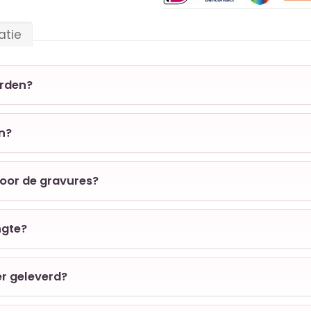
atie
orden?
en?
voor de gravures?
ngte?
er geleverd?