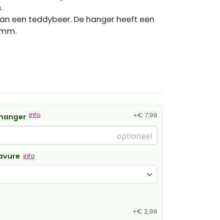
.
an een teddybeer. De hanger heeft een
5mm.
info
+
€ 7,99
 hanger
ravure
info
+
€ 2,99