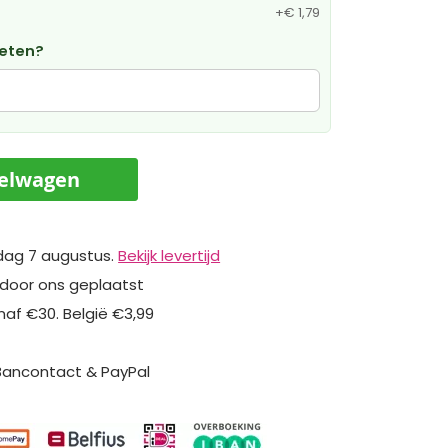
+
€ 1,79
weten?
kelwagen
dag 7 augustus.
Bekijk levertijd
 door ons geplaatst
naf €30. België €3,99
 Bancontact & PayPal