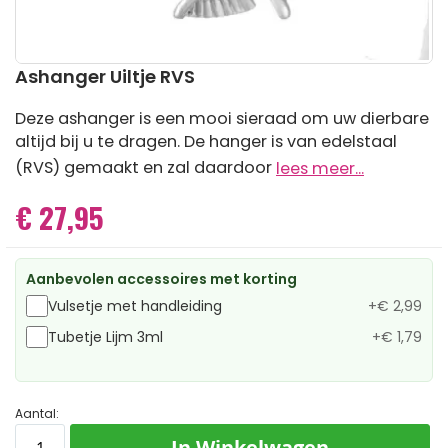
Ga
Ashanger Uiltje RVS
naar
het
Deze ashanger is een mooi sieraad om uw dierbare
begin
altijd bij u te dragen. De hanger is van edelstaal
van
de
(RVS) gemaakt en zal daardoor
lees meer...
afbeeldingen-
gallerij
€ 27,95
Aanbevolen accessoires met korting
Vulsetje met handleiding
+
€ 2,99
Tubetje Lijm 3ml
+
€ 1,79
Aantal:
In Winkelwagen