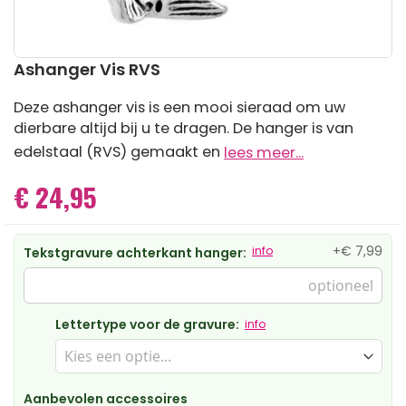
Ga
Ashanger Vis RVS
naar
het
Deze ashanger vis is een mooi sieraad om uw
begin
dierbare altijd bij u te dragen. De hanger is van
van
de
edelstaal (RVS) gemaakt en
lees meer...
afbeeldingen-
gallerij
€ 24,95
+
€ 7,99
info
Tekstgravure achterkant hanger:
Lettertype voor de gravure:
info
Aanbevolen accessoires