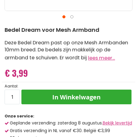
Ga
Bedel Dream voor Mesh Armband
naar
het
begin
Deze Bedel Dream past op onze Mesh Armbanden
van
10mm breed. De bedels zijn makkelijk op de
de
armband te schuiven. Er wordt bij
lees meer...
afbeeldingen-
gallerij
€ 3,99
Aantal:
In Winkelwagen
Onze service:
Geplande verzending: zaterdag 8 augustus.
Bekijk levertijd
Gratis verzending in NL vanaf €30. België €3,99