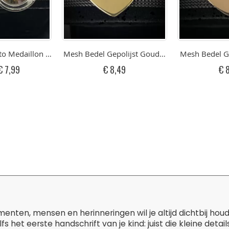
en RVS
to Medaillon voor de Mesh Armband
Mesh Bedel Gepolijst Goudkleurig Hart Met Gr
Mesh Bedel Ge
Speciale
€ 7,99
€ 8,49
€ 
rijs
ten, mensen en herinneringen wil je altijd dichtbij hou
lfs het eerste handschrift van je kind: juist die kleine de