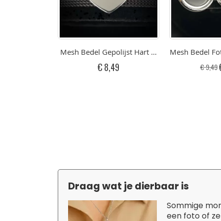
Mesh Bedel Gepolijst Hart Met Gravure Graver
Mesh Bedel Fo
€ 8,49
€ 9,49
p
Draag wat je dierbaar is
Sommige momen
een foto of ze