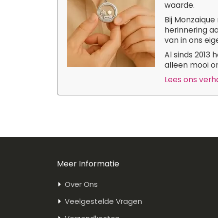
waarde.
Bij Monzaique 
herinnering aa
van in ons eige
Al sinds 2013
alleen mooi om
Lees ons verhaa
Meer Informatie
Over Ons
Veelgestelde Vragen