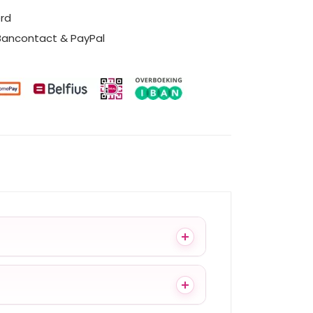
erd
 Bancontact & PayPal