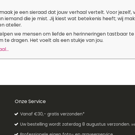
maak je een sieraad dat jouw verhaal vertelt. Voor jezelf,
n iemand die je mist. Jij kiest wat betekenis heeft; wij m
n atelier.
 helpen we mensen om liefde en herinneringen tastbaar te
 te dragen. Het voelt als een stukje van jou.
l...
Onze Service
Vanaf €30,- gratis verzonden*
Uw bestelling wordt zaterdag 8 augustus verzonden.
in
Professionele eigen foto- en graveerservice