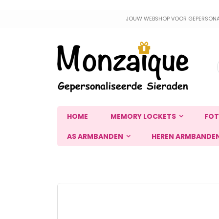
Ga
JOUW WEBSHOP VOOR GEPERSONALIS
naar
de
inhoud
HOME
MEMORY LOCKETS
FOT
AS ARMBANDEN
HEREN ARMBANDE
Ga
naar
het
einde