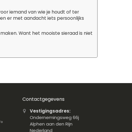
 voor iemand van wie je houdt of ter
aken er met aandacht iets persoonlijks
 maken. Want het mooiste sieraad is niet
Contactgegevens
Vestigingsadres:
Ondernemingsweg 66j
fo
Alphen aan den Rijn
Nederland