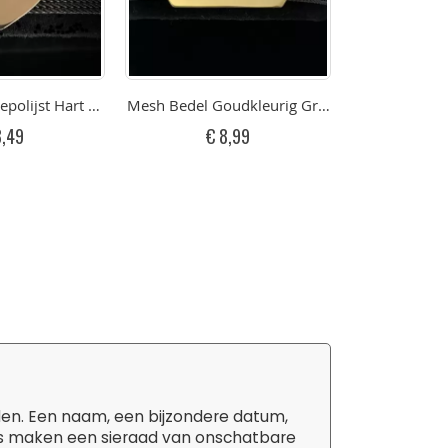
avure Graveren (RVS)
polijst Hart Met Gravure Graveren Rose (RVS)
Mesh Bedel Goudkleurig Graveerplaatje (RVS)
Mesh Bedel Gr
8,49
€ 8,99
€ 
den. Een naam, een bijzondere datum,
tails maken een sieraad van onschatbare