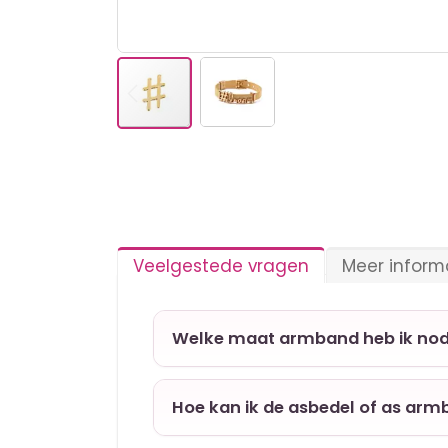
Ga
naar
het
begin
van
de
afbeeldingen-
Veelgestede vragen
Meer inform
gallerij
Welke maat armband heb ik nod
Hoe kan ik de asbedel of as arm