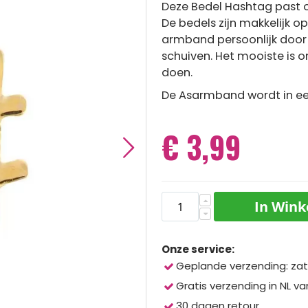
Deze Bedel Hashtag past
De bedels zijn makkelijk 
armband persoonlijk doo
schuiven. Het mooiste is
doen.
De Asarmband wordt in een
€ 3,99
In Win
Onze service:
Geplande verzending: zat
Gratis verzending in NL va
30 dagen retour