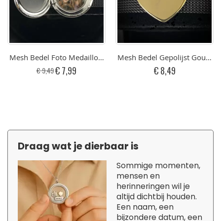
Mesh Bedel Foto Medaillon voor de Mesh Armband
Mesh Bedel Gepolijst Goudkle
Speciale
€ 7,99
€ 8,49
€ 9,49
prijs
Draag wat je dierbaar is
Sommige momenten,
mensen en
herinneringen wil je
altijd dichtbij houden.
Een naam, een
bijzondere datum, een