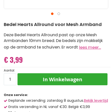
Ga
Bedel Hearts Allround voor Mesh Armband
naar
het
begin
Deze Bedel Hearts Allround past op onze Mesh
van
Armbanden 10mm breed. De bedels zijn makkelijk
de
op de armband te schuiven. Er wordt
lees meer...
afbeeldingen-
gallerij
€ 3,99
Aantal:
In Winkelwagen
Onze service:
Geplande verzending: zaterdag 8 augustus.
Bekijk levertijd
Gratis verzending in NL vanaf €30. België €3,99