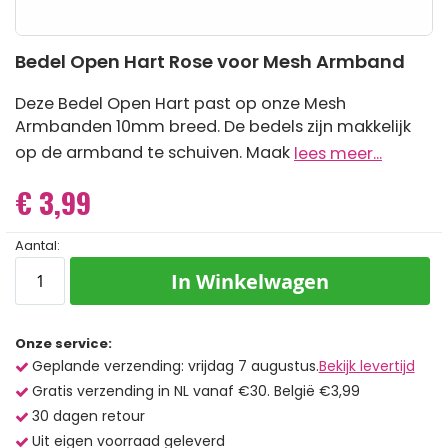
Ga
Bedel Open Hart Rose voor Mesh Armband
naar
het
begin
Deze Bedel Open Hart past op onze Mesh
van
Armbanden 10mm breed. De bedels zijn makkelijk
de
op de armband te schuiven. Maak
lees meer...
afbeeldingen-
gallerij
€ 3,99
Aantal:
In Winkelwagen
Onze service:
Geplande verzending: vrijdag 7 augustus.
Bekijk levertijd
Gratis verzending in NL vanaf €30. België €3,99
30 dagen retour
Uit eigen voorraad geleverd