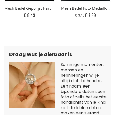
Mesh Bedel Gepolijst Hart Met Gravure Graveren RVS
Mesh Bedel Foto Medaillon v
Speciale
€ 8,49
€ 7,99
€ 9,49
prijs
Draag wat je dierbaar is
Sommige momenten,
mensen en
herinneringen wil je
altijd dichtbij houden.
Een naam, een
bijzondere datum, een
foto of zelfs het eerste
handschrift van je kind:
juist die kleine details
maken een sieraad