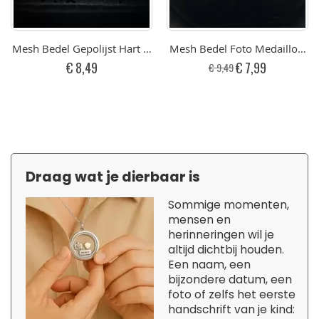
Mesh Bedel Gepolijst Hart Met Gravure Graveren RVS
Mesh Bedel Foto Medaillon v
Speciale
€ 8,49
€ 7,99
€ 9,49
prijs
Draag wat je dierbaar is
Sommige momenten,
mensen en
herinneringen wil je
altijd dichtbij houden.
Een naam, een
bijzondere datum, een
foto of zelfs het eerste
handschrift van je kind: