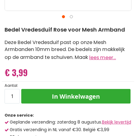
Ga
Bedel Vredesduif Rose voor Mesh Armband
naar
het
begin
Deze Bedel Vredesduif past op onze Mesh
van
Armbanden 10mm breed. De bedels zijn makkelijk
de
op de armband te schuiven. Maak
lees meer...
afbeeldingen-
gallerij
€ 3,99
Aantal:
In Winkelwagen
Onze service:
Geplande verzending: zaterdag 8 augustus.
Bekijk levertijd
Gratis verzending in NL vanaf €30. België €3,99