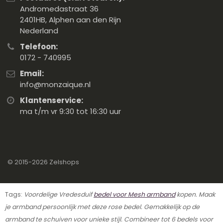
Andromedastraat 36
2401HB, Alphen aan den Rijn
Nederland
Telefoon:
0172 - 740995
Email:
info@monzaique.nl
Klantenservice:
ma t/m vr 9:30 tot 16:30 uur
© 2015-2026
Zelshops
Tags:
Voordelige Vredesduif
bedel voor Mesh armband
kopen. Maak
je armband persoonlijk met deze rose bedel. Gemakkelijk op de
armband te schuiven voor unieke stijl. Combineer tot 6 bedels voor