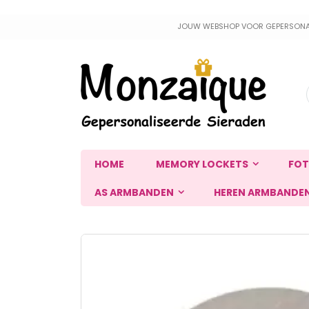
Ga
JOUW WEBSHOP VOOR GEPERSONALIS
naar
de
inhoud
HOME
MEMORY LOCKETS
FOT
AS ARMBANDEN
HEREN ARMBANDE
Ga
naar
het
einde
van
de