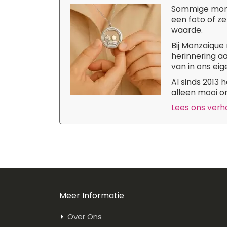
Sommige momen
een foto of ze
waarde.
Bij Monzaique 
herinnering aa
van in ons eige
Al sinds 2013
alleen mooi om
Lees ons verhaa
Meer Informatie
Over Ons