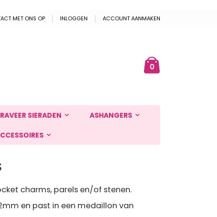
ACT MET ONS OP
INLOGGEN
ACCOUNT AANMAKEN
Cart
ek
producten
0
RAVEER SIERADEN
ASHANGERS
CCESSOIRES
S
cket charms, parels en/of stenen.
2mm en past in een medaillon van