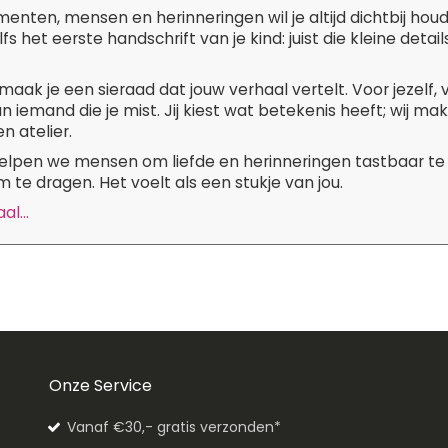
ten, mensen en herinneringen wil je altijd dichtbij hou
lfs het eerste handschrift van je kind: juist die kleine de
maak je een sieraad dat jouw verhaal vertelt. Voor jezelf,
n iemand die je mist. Jij kiest wat betekenis heeft; wij m
n atelier.
 helpen we mensen om liefde en herinneringen tastbaar te
 te dragen. Het voelt als een stukje van jou.
l...
Onze Service
Vanaf €30,- gratis verzonden*