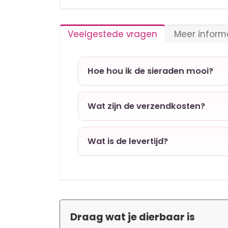
Ga
naar
het
Veelgestede vragen
Meer inform
begin
van
de
afbeeldingen-
Hoe hou ik de sieraden mooi?
gallerij
Wat zijn de verzendkosten?
Wat is de levertijd?
Draag wat je dierbaar is