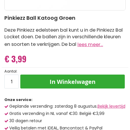
Ga
Pinkiezz Ball Katoog Groen
naar
het
begin
Deze Pinkiezz edelsteen bal kunt u in de Pinkiezz Bal
van
Locket doen. De ballen zijn in verschillende kleuren
de
en soorten te verkrijgen. De bal
lees meer...
afbeeldingen-
gallerij
€ 3,99
Aantal:
In Winkelwagen
Onze service:
Geplande verzending: zaterdag 8 augustus.
Bekijk levertijd
Gratis verzending in NL vanaf €30. België €3,99
30 dagen retour
Veilig betalen met iDEAL, Bancontact & PayPal