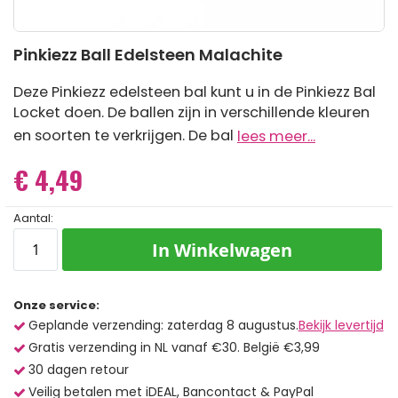
Ga
Pinkiezz Ball Edelsteen Malachite
naar
het
begin
Deze Pinkiezz edelsteen bal kunt u in de Pinkiezz Bal
van
Locket doen. De ballen zijn in verschillende kleuren
de
en soorten te verkrijgen. De bal
lees meer...
afbeeldingen-
gallerij
€ 4,49
Aantal:
In Winkelwagen
Onze service:
Geplande verzending: zaterdag 8 augustus.
Bekijk levertijd
Gratis verzending in NL vanaf €30. België €3,99
30 dagen retour
Veilig betalen met iDEAL, Bancontact & PayPal