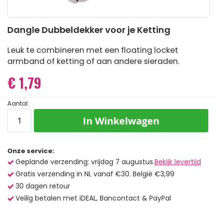
Ga
Dangle Dubbeldekker voor je Ketting
naar
het
begin
Leuk te combineren met een floating locket
van
armband of ketting of aan andere sieraden.
de
afbeeldingen-
€ 1,79
gallerij
Aantal:
In Winkelwagen
Onze service:
Geplande verzending: vrijdag 7 augustus.
Bekijk levertijd
Gratis verzending in NL vanaf €30. België €3,99
30 dagen retour
Veilig betalen met iDEAL, Bancontact & PayPal