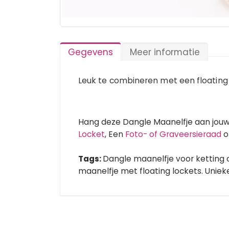
Ga
naar
het
Gegevens
Meer informatie
begin
van
de
Leuk te combineren met een floating 
afbeeldingen-
gallerij
Hang deze Dangle Maanelfje aan jouw
Locket
, Een
Foto- of Graveersieraad
o
Tags:
Dangle maanelfje voor ketting
maanelfje met floating lockets. Unieke