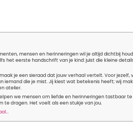
ten, mensen en herinneringen wil je altijd dichtbij hou
lfs het eerste handschrift van je kind: juist die kleine de
maak je een sieraad dat jouw verhaal vertelt. Voor jezelf,
n iemand die je mist. Jij kiest wat betekenis heeft; wij m
n atelier.
 helpen we mensen om liefde en herinneringen tastbaar te
 te dragen. Het voelt als een stukje van jou.
l...