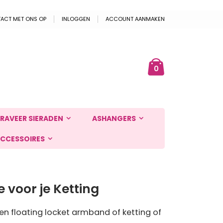
ACT MET ONS OP
INLOGGEN
ACCOUNT AANMAKEN
Cart
ek
producten
0
RAVEER SIERADEN
ASHANGERS
CCESSOIRES
 voor je Ketting
n floating locket armband of ketting of