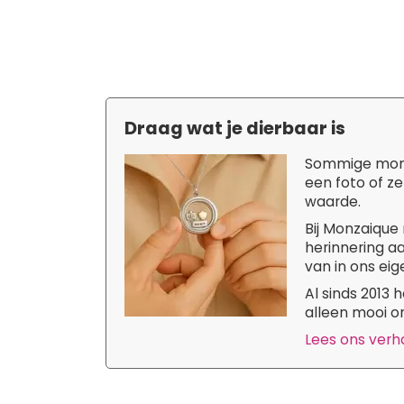
Draag wat je dierbaar is
Sommige momen
een foto of ze
waarde.
Bij Monzaique 
herinnering aa
van in ons eige
Al sinds 2013
alleen mooi om
Lees ons verhaa