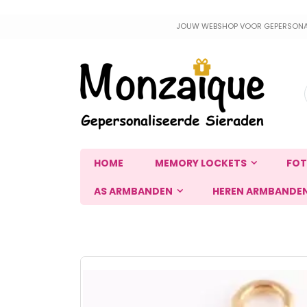
Ga
JOUW WEBSHOP VOOR GEPERSONALIS
naar
de
inhoud
HOME
MEMORY LOCKETS
FOT
AS ARMBANDEN
HEREN ARMBANDE
Ga
naar
het
einde