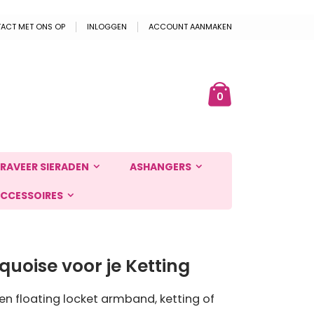
ACT MET ONS OP
INLOGGEN
ACCOUNT AANMAKEN
Cart
ek
producten
0
RAVEER SIERADEN
ASHANGERS
CCESSOIRES
quoise voor je Ketting
n floating locket armband, ketting of