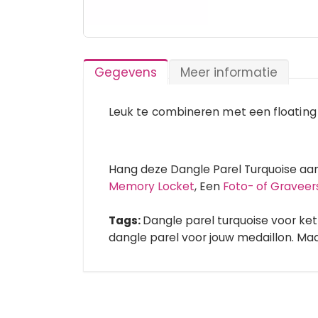
Ga
naar
het
Gegevens
Meer informatie
begin
van
de
Leuk te combineren met een floating 
afbeeldingen-
gallerij
Hang deze Dangle Parel Turquoise aa
Memory Locket
, Een
Foto- of Graveer
Tags:
Dangle parel turquoise voor ket
dangle parel voor jouw medaillon. Maa