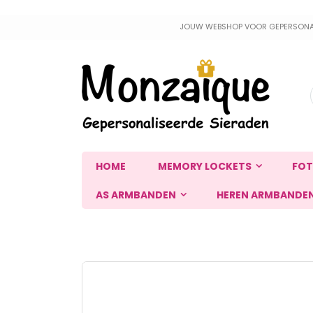
Ga
JOUW WEBSHOP VOOR GEPERSONALIS
naar
de
inhoud
HOME
MEMORY LOCKETS
FOT
AS ARMBANDEN
HEREN ARMBANDE
Ga
naar
het
einde