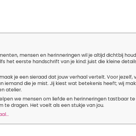
ten, mensen en herinneringen wil je altijd dichtbij hou
lfs het eerste handschrift van je kind: juist die kleine de
maak je een sieraad dat jouw verhaal vertelt. Voor jezelf,
n iemand die je mist. Jij kiest wat betekenis heeft; wij m
n atelier.
 helpen we mensen om liefde en herinneringen tastbaar te
 te dragen. Het voelt als een stukje van jou.
l...