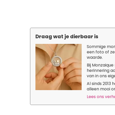
Draag wat je dierbaar is
Sommige momen
een foto of ze
waarde.
Bij Monzaique 
herinnering aa
van in ons eige
Al sinds 2013
alleen mooi om
Lees ons verhaa