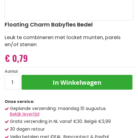
Ga
Floating Charm Babyfles Bedel
naar
het
Leuk te combineren met locket munten, parels
begin
en/of stenen
van
de
€ 0,79
afbeeldingen-
gallerij
Aantal:
In Winkelwagen
Onze service:
Geplande verzending: maandag 10 augustus.
Bekijk levertijd
Gratis verzending in NL vanaf €30. België €3,99
30 dagen retour
Veilig betalen met iDEAL, Bancontact & PayPal