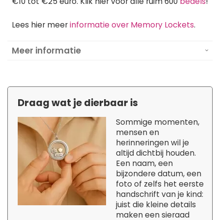
€10 tot €25 euro. Klik hier voor alle ruim 600
bedels
!
Lees hier meer
informatie over Memory Lockets
.
Meer informatie
Draag wat je dierbaar is
Sommige momenten,
mensen en
herinneringen wil je
altijd dichtbij houden.
Een naam, een
bijzondere datum, een
foto of zelfs het eerste
handschrift van je kind:
juist die kleine details
maken een sieraad