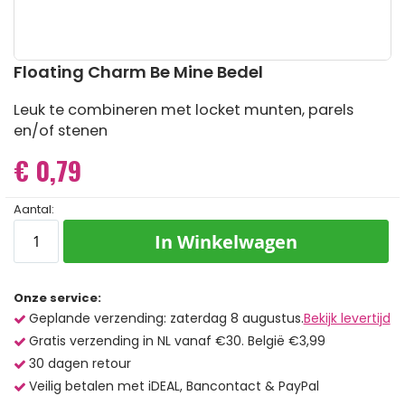
Ga
Floating Charm Be Mine Bedel
naar
het
Leuk te combineren met locket munten, parels
begin
en/of stenen
van
de
€ 0,79
afbeeldingen-
gallerij
Aantal:
In Winkelwagen
Onze service:
Geplande verzending: zaterdag 8 augustus.
Bekijk levertijd
Gratis verzending in NL vanaf €30. België €3,99
30 dagen retour
Veilig betalen met iDEAL, Bancontact & PayPal