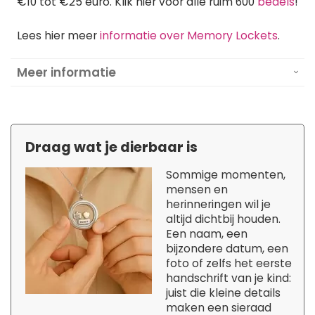
€10 tot €25 euro. Klik hier voor alle ruim 600
bedels
!
Lees hier meer
informatie over Memory Lockets
.
Meer informatie
Draag wat je dierbaar is
Sommige momenten,
mensen en
herinneringen wil je
altijd dichtbij houden.
Een naam, een
bijzondere datum, een
foto of zelfs het eerste
handschrift van je kind:
juist die kleine details
maken een sieraad