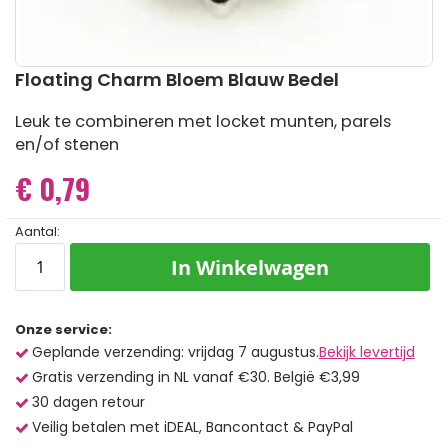
Ga
Floating Charm Bloem Blauw Bedel
naar
het
Leuk te combineren met locket munten, parels
begin
en/of stenen
van
de
€ 0,79
afbeeldingen-
gallerij
Aantal:
In Winkelwagen
Onze service:
Geplande verzending: vrijdag 7 augustus.
Bekijk levertijd
Gratis verzending in NL vanaf €30. België €3,99
30 dagen retour
Veilig betalen met iDEAL, Bancontact & PayPal