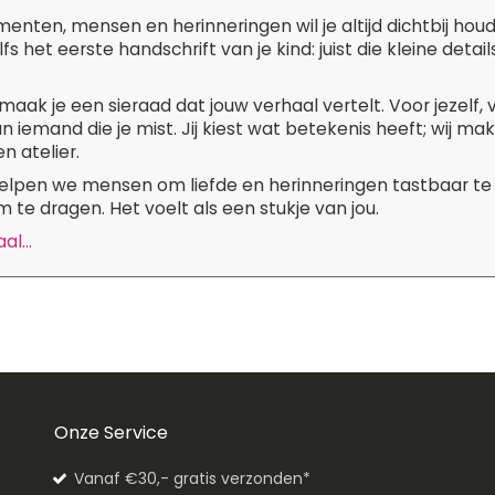
ten, mensen en herinneringen wil je altijd dichtbij hou
lfs het eerste handschrift van je kind: juist die kleine de
maak je een sieraad dat jouw verhaal vertelt. Voor jezelf,
n iemand die je mist. Jij kiest wat betekenis heeft; wij m
n atelier.
 helpen we mensen om liefde en herinneringen tastbaar te
 te dragen. Het voelt als een stukje van jou.
l...
Onze Service
Vanaf €30,- gratis verzonden*