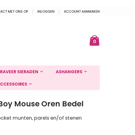
ACT MET ONS OP
INLOGGEN
ACCOUNT AANMAKEN
Cart
ek
producten
0
RAVEER SIERADEN
ASHANGERS
CCESSOIRES
Boy Mouse Oren Bedel
cket munten, parels en/of stenen