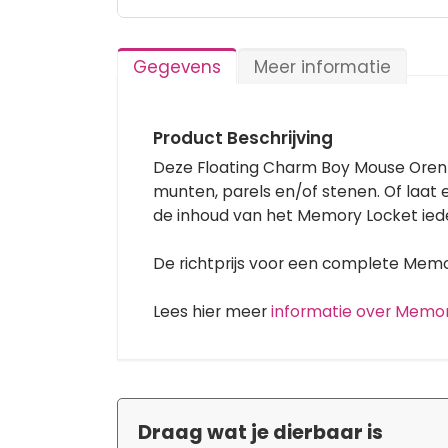
Ga
naar
het
Gegevens
Meer informatie
begin
van
de
afbeeldingen-
Product Beschrijving
gallerij
Deze Floating Charm Boy Mouse Oren 
munten, parels en/of stenen. Of laat
de inhoud van het Memory Locket ied
De richtprijs voor een complete Memory
Lees hier meer
informatie over Memo
Draag wat je dierbaar is