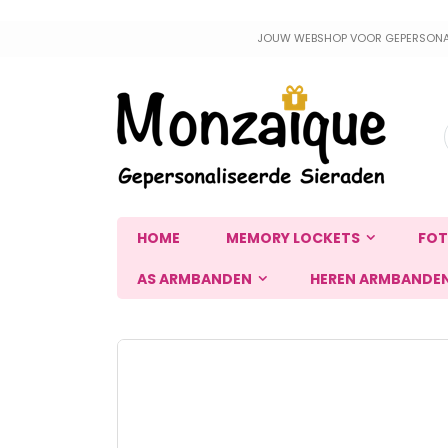
Ga
JOUW WEBSHOP VOOR GEPERSONALIS
naar
de
inhoud
HOME
MEMORY LOCKETS
FOT
AS ARMBANDEN
HEREN ARMBANDE
Ga
naar
het
einde
van
de