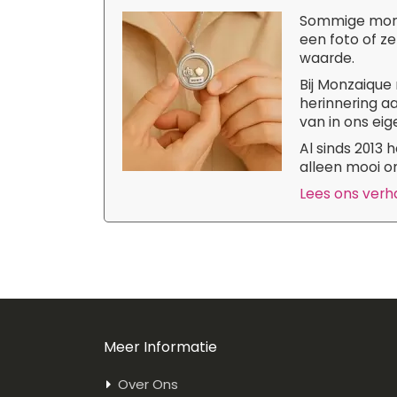
Sommige momen
een foto of ze
waarde.
Bij Monzaique 
herinnering aa
van in ons eige
Al sinds 2013
alleen mooi om
Lees ons verhaa
Meer Informatie
Over Ons