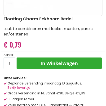
Ga
Floating Charm Eekhoorn Bedel
naar
het
Leuk te combineren met locket munten, parels
begin
en/of stenen
van
de
€ 0,79
afbeeldingen-
gallerij
Aantal:
In Winkelwagen
Onze service:
Geplande verzending: maandag 10 augustus.
Bekijk levertijd
Gratis verzending in NL vanaf €30. België €3,99
30 dagen retour
Veilig betalen met iDEAL, Bancontact & PayPal