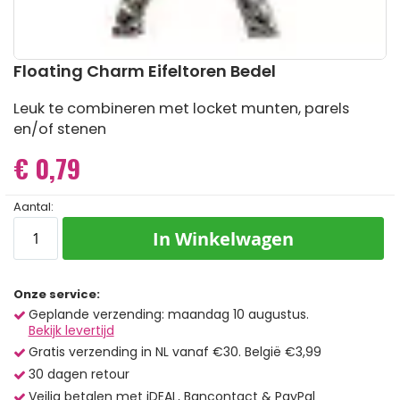
Ga
Floating Charm Eifeltoren Bedel
naar
het
Leuk te combineren met locket munten, parels
begin
en/of stenen
van
de
€ 0,79
afbeeldingen-
gallerij
Aantal:
In Winkelwagen
Onze service:
Geplande verzending: maandag 10 augustus.
Bekijk levertijd
Gratis verzending in NL vanaf €30. België €3,99
30 dagen retour
Veilig betalen met iDEAL, Bancontact & PayPal