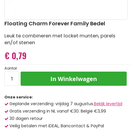
Ga
Floating Charm Forever Family Bedel
naar
het
Leuk te combineren met locket munten, parels
begin
en/of stenen
van
de
€ 0,79
afbeeldingen-
gallerij
Aantal:
In Winkelwagen
Onze service:
Geplande verzending: vrijdag 7 augustus.
Bekijk levertijd
Gratis verzending in NL vanaf €30. België €3,99
30 dagen retour
Veilig betalen met iDEAL, Bancontact & PayPal