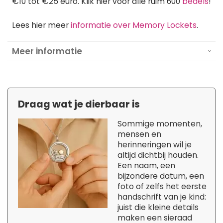
€10 tot €25 euro. Klik hier voor alle ruim 600
bedels
!
Lees hier meer
informatie over Memory Lockets
.
Meer informatie
Draag wat je dierbaar is
Sommige momenten,
mensen en
herinneringen wil je
altijd dichtbij houden.
Een naam, een
bijzondere datum, een
foto of zelfs het eerste
handschrift van je kind:
juist die kleine details
maken een sieraad